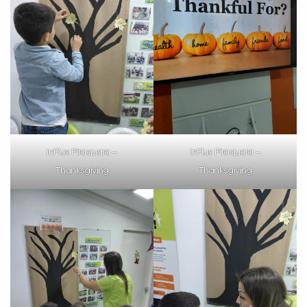
inFlux Piraquara –
inFlux Piraquara –
Thanksgiving
Thanksgiving