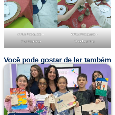
inFlux Piraquara –
inFlux Piraquara –
Thanksgiving
Thanksgiving
Você pode gostar de ler também