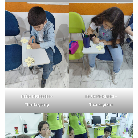
inFlux Piraquara –
inFlux Piraquara –
Thanksgiving
Thanksgiving