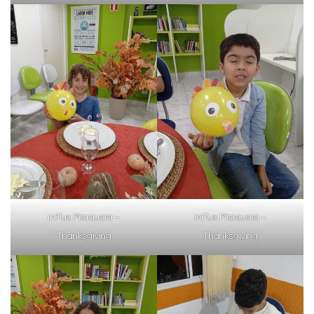
Preencha com seus dados abaixo e
já vamos te colocar em contato
com a
:
inFlux Piraquara –
inFlux Piraquara –
Thanksgiving
Thanksgiving
Você é aluno inFlux?
Sim
Não