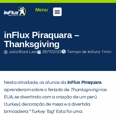
Menu
Conheça a inFlux
Testes e Certificações
Fale Conosco
Portal do aluno
inFlux Climber
Seja um franqueado
inFlux Piraquara –
Thanksgiving
Julia Boze Leal
29/11/2025
Tempo de leitura:
inFlux Piraquara
Nesta atividade, os alunos da
aprenderam sobre o feriado de
Thanksgiving
nos
EUA, se divertindo com a criação de um perú
(
turkey
), decoração de mesa e a divertida
brincadeira “
Turkey Tag
”. Esta foi uma