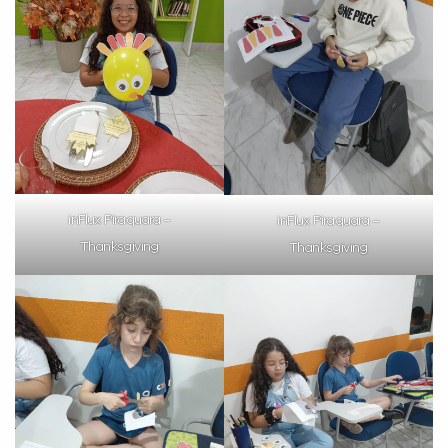
VOLTAR
inFlux Piraquara –
inFlux Piraquara –
Thanksgiving
Thanksgiving