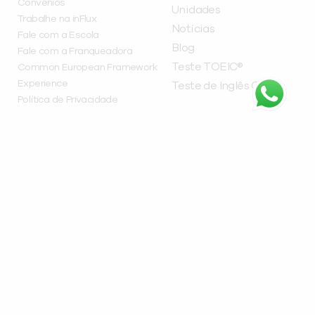
Convênios
Unidades
Trabalhe na inFlux
Notícias
Fale com a Escola
Blog
Fale com a Franqueadora
Teste TOEIC®
Common European Framework
Experience
Teste de Inglês Online
Política de Privacidade
CURSOS
Curso de Espanhol
Curso de Ingês
FRANQUEADORA
inFlux Franchising
Av. Pres. Getúlio Vargas, 2635 - Água Verde, Curitiba
- PR, 80240-040