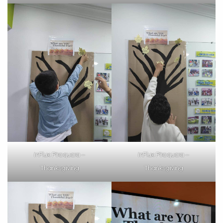
inFlux Piraquara –
inFlux Piraquara –
Thanksgiving
Thanksgiving