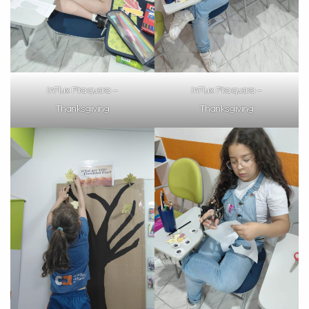
inFlux Piraquara –
inFlux Piraquara –
Thanksgiving
Thanksgiving