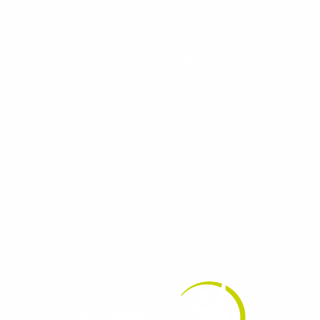
Evolua seu aprendizado com
conteúdos gratuitos!
Cadastre-se e receba conteúdos que
aceleram seu aprendizado de inglês e
espanhol, com dicas práticas e materiais
gratuitos para evoluir no idioma todos os
dias.