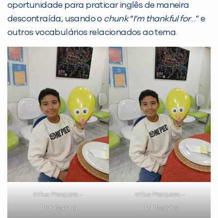
oportunidade para praticar inglês de maneira
descontraída, usando o
chunk
“
I’m thankful for
…” e
outros vocabulários relacionados ao tema.
PEÇA UMA DEMONSTRAÇÃO DE MÉTODO
Desculpe!
Não encontramos nenhuma unidade
inFlux nesta cidade ou bairro que
você digitou.
inFlux Piraquara –
inFlux Piraquara –
Thanksgiving
Thanksgiving