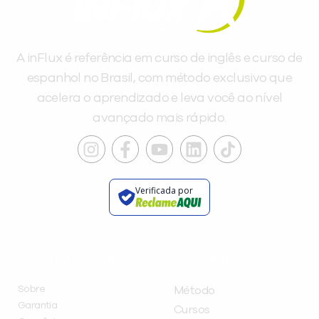
A inFlux é referência em curso de inglês e curso de
espanhol no Brasil, com método exclusivo que
acelera o aprendizado e leva você ao nível
avançado mais rápido.
Verificada por
INSTITUCIONAL
A INFLUX
Sobre
Método
Garantia
Cursos