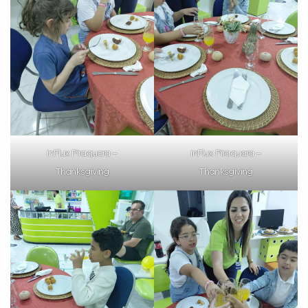
inFlux Piraquara –
inFlux Piraquara –
Thanksgiving
Thanksgiving