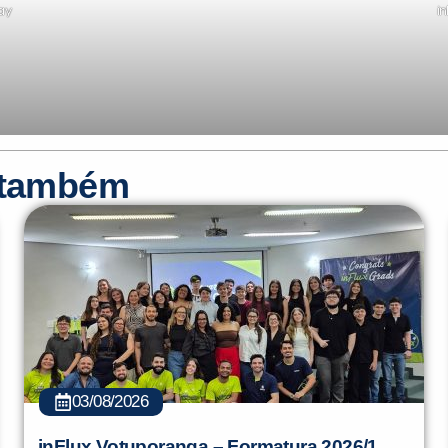
ay
i
r também
03/08/2026
inFlux Votuporanga – Formatura 2026/1