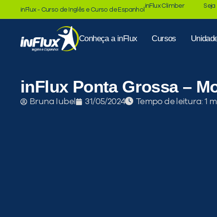
inFlux Climber
Seja
inFlux - Curso de Inglês e Curso de Espanhol
Conheça a inFlux
Cursos
Unidad
inFlux Ponta Grossa – Mo
Tempo de leitura:
Bruna Iubel
31/05/2024