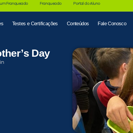
 um Franqueado
Franqueado
Portal do Aluno
es
Testes e Certificações
Conteúdos
Fale Conosco
ther’s Day