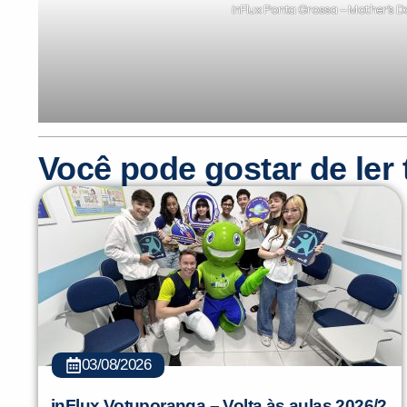
inFlux Ponta Grossa – Mother’s D
Você pode gostar de le
03/08/2026
inFlux Votuporanga – Volta às aulas 2026/2