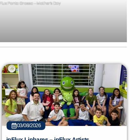
nFlux Ponta Grossa – Mother’s Day
PEÇA UMA DEMONSTRAÇÃO DE MÉTODO
03/08/2026
inFlux Linhares – inFlux Artists