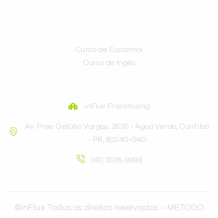
CURSOS
Curso de Espanhol
Curso de Ingês
FRANQUEADORA
inFlux Franchising
Av. Pres. Getúlio Vargas, 2635 - Água Verde, Curitiba
- PR, 80240-040
(41) 3016-9898
©inFlux Todos os direitos reservados – METODO