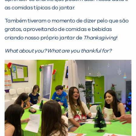
as comidas típicas do jantar.
Desculpe!
Não encontramos nenhuma unidade
Também tiveram o momento de dizer pelo que são
inFlux nesta cidade ou bairro que
gratos, aproveitando de comidas e bebidas
você digitou.
criando nosso próprio jantar de
Thanksgiving
!
What about you? What are you thankful for?
Preencha com seus dados abaixo e
já vamos te colocar em contato
com a
: