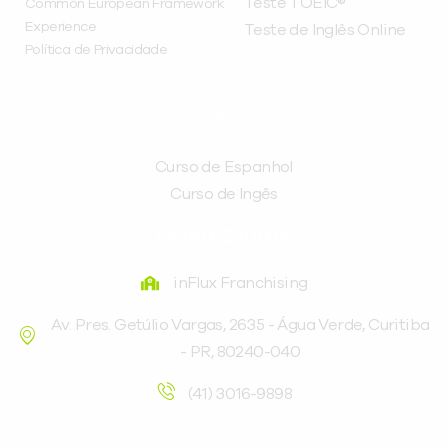
Teste TOEIC®
Common European Framework
Experience
Teste de Inglês Online
Política de Privacidade
CURSOS
Curso de Espanhol
Curso de Ingês
FRANQUEADORA
inFlux Franchising
Av. Pres. Getúlio Vargas, 2635 - Água Verde, Curitiba
- PR, 80240-040
(41) 3016-9898