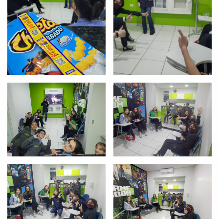
Você é aluno inFlux?
Sim
Não
VOLTAR