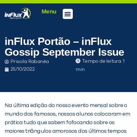
Menu
Conheça a inFlux
Testes e Certificações
Fale Conosco
Portal do aluno
inFlux Climber
Seja um franqueado
inFlux Portão – inFlux
Gossip September Issue
Tempo de leitura:
Priscila Rabanéa
25/10/2022
Na última edição do nosso evento mensal sobre o
mundo dos famosos, nossos alunos colocaram em
prática tudo que sabem fofocando sobre os
PEÇA UMA DEMONSTRAÇÃO DE MÉTODO
maiores triângulos amorosos dos últimos tempos.