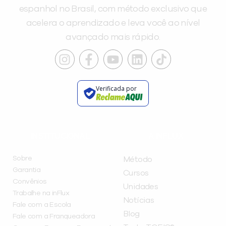
espanhol no Brasil, com método exclusivo que
acelera o aprendizado e leva você ao nível
avançado mais rápido.
Verificada por
INSTITUCIONAL
A INFLUX
Sobre
Método
Garantia
Cursos
Convênios
Unidades
Trabalhe na inFlux
Notícias
Fale com a Escola
Blog
Fale com a Franqueadora