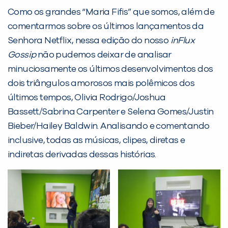
Como os grandes “Maria Fifis” que somos, além de
Desculpe!
comentarmos sobre os últimos lançamentos da
Não encontramos nenhuma unidade
Senhora Netflix, nessa edição do nosso
inFlux
inFlux nesta cidade ou bairro que
Gossip
não pudemos deixar de analisar
você digitou.
minuciosamente os últimos desenvolvimentos dos
dois triângulos amorosos mais polêmicos dos
últimos tempos, Olivia Rodrigo/Joshua
Bassett/Sabrina Carpenter e Selena Gomes/Justin
Bieber/Hailey Baldwin. Analisando e comentando
inclusive, todas as músicas, clipes, diretas e
indiretas derivadas dessas histórias.
Preencha com seus dados abaixo e
já vamos te colocar em contato
com a
: