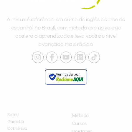
A inFlux é referência em curso de inglês e curso de
espanhol no Brasil, com método exclusivo que
acelera o aprendizado e leva você ao nível
avançado mais rápido.
Verificada por
INSTITUCIONAL
A INFLUX
Sobre
Método
Garantia
Cursos
Convênios
Unidades