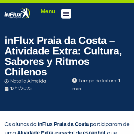
Menu
Conheça a inFlux
Testes e Certificações
Fale Conosco
Portal do aluno
inFlux Climber
Seja um franqueado
inFlux Praia da Costa –
Atividade Extra: Cultura,
Sabores y Ritmos
Chilenos
Tempo de leitura:
Natalia Almeida
12/11/2025
inFlux Praia da Costa
Os alunos da
participaram de
PEÇA UMA DEMONSTRAÇÃO DE MÉTODO
Atividade Extra
espanhol
uma
especial de
, que