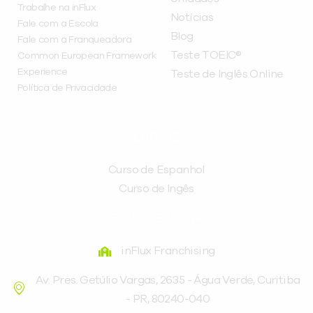
Trabalhe na inFlux
Notícias
Fale com a Escola
Blog
Fale com a Franqueadora
Teste TOEIC®
Common European Framework
Experience
Teste de Inglês Online
Política de Privacidade
CURSOS
Curso de Espanhol
Curso de Ingês
FRANQUEADORA
inFlux Franchising
Av. Pres. Getúlio Vargas, 2635 - Água Verde, Curitiba
- PR, 80240-040