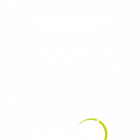
Evolua seu aprendizado com
conteúdos gratuitos!
Cadastre-se e receba conteúdos que
aceleram seu aprendizado de inglês e
espanhol, com dicas práticas e materiais
gratuitos para evoluir no idioma todos os
dias.