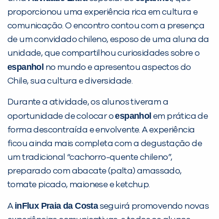
proporcionou uma experiência rica em cultura e
comunicação. O encontro contou com a presença
Desculpe!
de um convidado chileno, esposo de uma aluna da
Não encontramos nenhuma unidade
unidade, que compartilhou curiosidades sobre o
inFlux nesta cidade ou bairro que
espanhol
no mundo e apresentou aspectos do
você digitou.
Chile, sua cultura e diversidade.
Durante a atividade, os alunos tiveram a
espanhol
oportunidade de colocar o
em prática de
forma descontraída e envolvente. A experiência
ficou ainda mais completa com a degustação de
um tradicional “cachorro-quente chileno”,
preparado com abacate (palta) amassado,
tomate picado, maionese e ketchup.
Preencha com seus dados abaixo e
inFlux Praia da Costa
A
seguirá promovendo novas
já vamos te colocar em contato