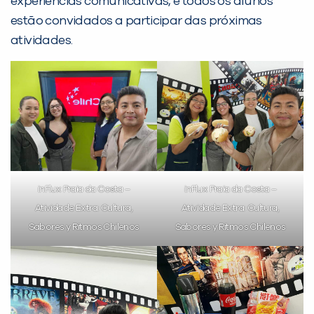
experiências comunicativas, e todos os alunos
com a
:
estão convidados a participar das próximas
atividades.
Você é aluno inFlux?
Sim
Não
inFlux Praia da Costa –
inFlux Praia da Costa –
Atividade Extra: Cultura,
Atividade Extra: Cultura,
Sabores y Ritmos Chilenos
Sabores y Ritmos Chilenos
VOLTAR