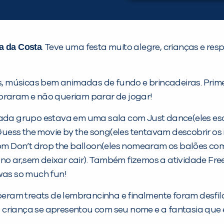
ia da Costa
. Teve uma festa muito alegre, crianças e res
, músicas bem animadas de fundo e brincadeiras. Prim
doraram e não queriam parar de jogar!
 cada grupo estava em uma sala com Just dance(eles es
ess the movie by the song(eles tentavam descobrir os 
com Don’t drop the balloon(eles nomearam os balões co
 no ar,sem deixar cair). Também fizemos a atividade 
 was so much fun!
ceberam treats de lembrancinha e finalmente foram desf
criança se apresentou com seu nome e a fantasia que e