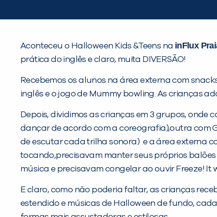
inFlux Pra
Aconteceu o Halloween Kids &Teens na
prática do inglês e claro, muita DIVERSÃO!
Recebemos os alunos na área externa com snacks
inglês e o jogo de Mummy bowling. As crianças a
Depois, dividimos as crianças em 3 grupos, onde
dançar de acordo com a coreografia),outra com Gu
de escutar cada trilha sonora) e a área externa 
tocando,precisavam manter seus próprios balões
música e precisavam congelar ao ouvir Freeze! It
E claro, como não poderia faltar, as crianças re
estendido e músicas de Halloween de fundo, cada 
formas mais assustadoras e estilosas.