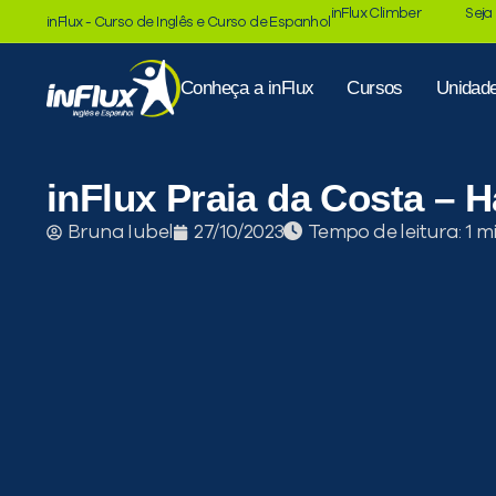
inFlux Climber
Seja
inFlux - Curso de Inglês e Curso de Espanhol
Conheça a inFlux
Cursos
Unidad
inFlux Praia da Costa – 
Tempo de leitura:
Bruna Iubel
27/10/2023