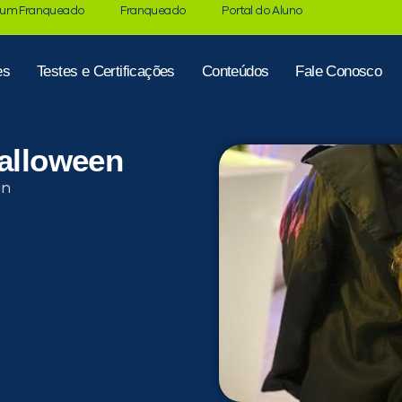
 um Franqueado
Franqueado
Portal do Aluno
es
Testes e Certificações
Conteúdos
Fale Conosco
Halloween