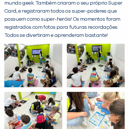
Não encontramos nenhuma unidade
mundo geek. Também criaram o seu próprio Super
inFlux nesta cidade ou bairro que
Card, e registraram todos os super-poderes que
você digitou.
possuem como super-heróis! Os momentos foram
registrados com fotos para futuras recordações.
Todos se divertiram e aprenderam bastante!
Preencha com seus dados abaixo e
já vamos te colocar em contato
com a
: