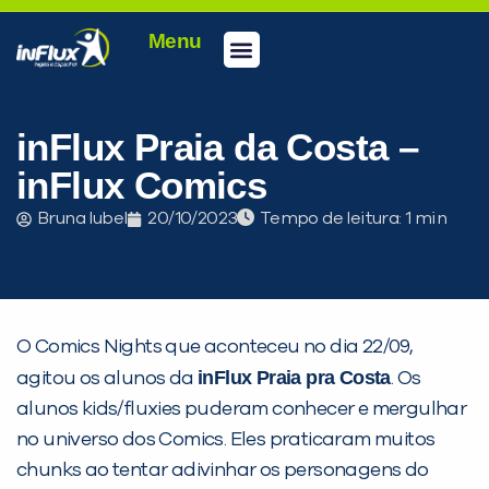
Menu
Conheça a inFlux
Testes e Certificações
Fale Conosco
Portal do aluno
inFlux Climber
Seja um franqueado
inFlux Praia da Costa –
inFlux Comics
Bruna Iubel
20/10/2023
Tempo de leitura:
O Comics Nights que aconteceu no dia 22/09,
inFlux Praia pra Costa
agitou os alunos da
. Os
PEÇA UMA DEMONSTRAÇÃO DE MÉTODO
alunos kids/fluxies puderam conhecer e mergulhar
no universo dos Comics. Eles praticaram muitos
Desculpe!
chunks ao tentar adivinhar os personagens do