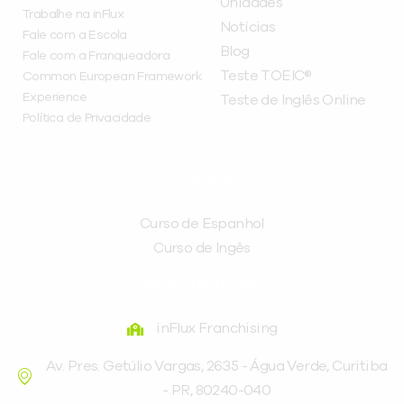
Unidades
Trabalhe na inFlux
Notícias
Fale com a Escola
Blog
Fale com a Franqueadora
Teste TOEIC®
Common European Framework
Experience
Teste de Inglês Online
Política de Privacidade
CURSOS
Curso de Espanhol
Curso de Ingês
FRANQUEADORA
inFlux Franchising
Av. Pres. Getúlio Vargas, 2635 - Água Verde, Curitiba
- PR, 80240-040