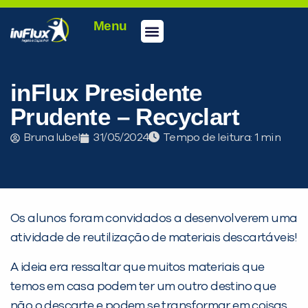
Menu
Conheça a inFlux
Testes e Certificações
Fale Conosco
Portal do aluno
inFlux Climber
Seja um franqueado
inFlux Presidente
Prudente – Recyclart
Bruna Iubel
31/05/2024
Tempo de leitura:
Os alunos foram convidados a desenvolverem uma
atividade de reutilização de materiais descartáveis!
PEÇA UMA DEMONSTRAÇÃO DE MÉTODO
A ideia era ressaltar que muitos materiais que
temos em casa podem ter um outro destino que
Desculpe!
não o descarte e podem se transformar em coisas