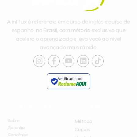
A inFlux é referência em curso de inglês e curso de
espanhol no Brasil, com método exclusivo que
acelera o aprendizado e leva você ao nível
avançado mais rápido.
Verificada por
INSTITUCIONAL
A INFLUX
Sobre
Método
Garantia
Cursos
Convênios