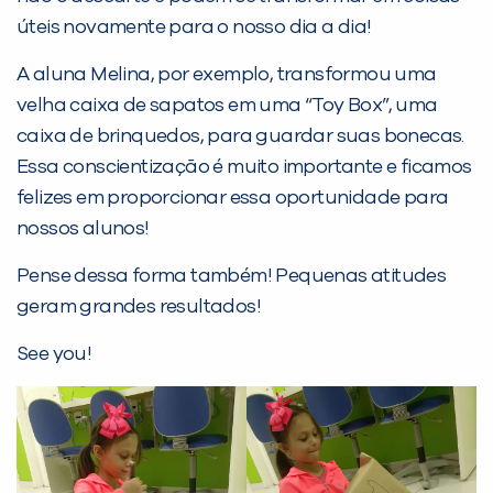
Não encontramos nenhuma unidade
úteis novamente para o nosso dia a dia!
inFlux nesta cidade ou bairro que
A aluna Melina, por exemplo, transformou uma
você digitou.
velha caixa de sapatos em uma “Toy Box”, uma
caixa de brinquedos, para guardar suas bonecas.
Essa conscientização é muito importante e ficamos
felizes em proporcionar essa oportunidade para
nossos alunos!
Pense dessa forma também! Pequenas atitudes
geram grandes resultados!
See you!
Preencha com seus dados abaixo e
já vamos te colocar em contato
com a
: