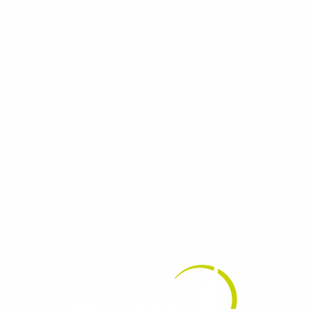
Evolua seu aprendizado com
conteúdos gratuitos!
Cadastre-se e receba conteúdos que
aceleram seu aprendizado de inglês e
espanhol, com dicas práticas e materiais
gratuitos para evoluir no idioma todos os
dias.