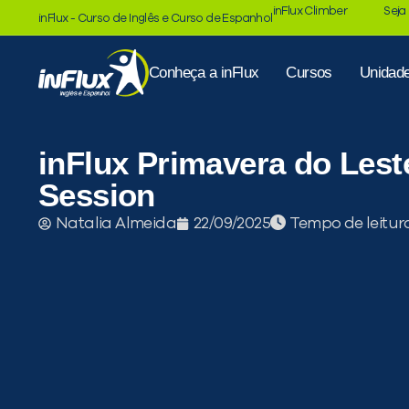
inFlux Climber
Seja
inFlux - Curso de Inglês e Curso de Espanhol
Conheça a inFlux
Cursos
Unidad
inFlux Primavera do Lest
Session
Tempo de leitur
Natalia Almeida
22/09/2025