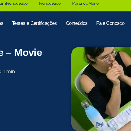
 um Franqueado
Franqueado
Portal do Aluno
es
Testes e Certificações
Conteúdos
Fale Conosco
e – Movie
a: