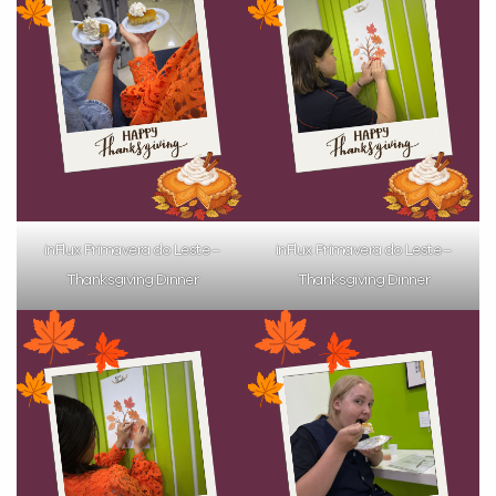
VOLTAR
inFlux Primavera do Leste –
inFlux Primavera do Leste –
Thanksgiving Dinner
Thanksgiving Dinner