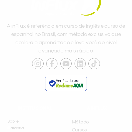
A inFlux é referência em curso de inglês e curso de
espanhol no Brasil, com método exclusivo que
acelera o aprendizado e leva você ao nível
avançado mais rápido.
Verificada por
INSTITUCIONAL
A INFLUX
Sobre
Método
Garantia
Cursos