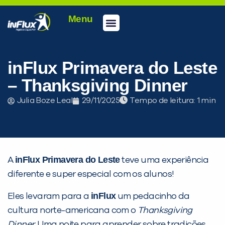
Menu
Conheça a inFlux
Testes e Certificações
Fale Conosco
Portal do aluno
inFlux Climber
Seja um franqueado
inFlux Primavera do Leste
– Thanksgiving Dinner
Julia Boze Leal
29/11/2025
Tempo de leitura:
inFlux Primavera do Leste
A
teve uma experiência
diferente e super especial com os alunos!
inFlux
Eles levaram para a
um pedacinho da
cultura norte-americana com o
Thanksgiving
Dinner
. Uma noite para aprender sobre tradições,