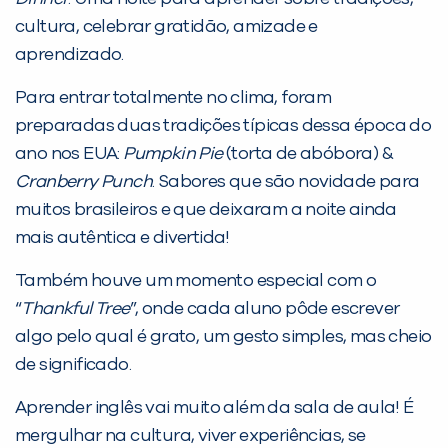
PEÇA UMA DEMONSTRAÇÃO DE MÉTODO
cultura, celebrar gratidão, amizade e
aprendizado.
Desculpe!
Para entrar totalmente no clima, foram
Não encontramos nenhuma unidade
preparadas duas tradições típicas dessa época do
inFlux nesta cidade ou bairro que
ano nos EUA:
Pumpkin Pie
(torta de abóbora) &
você digitou.
Cranberry Punch
. Sabores que são novidade para
muitos brasileiros e que deixaram a noite ainda
mais autêntica e divertida!
Também houve um momento especial com o
“
Thankful Tree
”, onde cada aluno pôde escrever
algo pelo qual é grato, um gesto simples, mas cheio
de significado.
Aprender inglês vai muito além da sala de aula! É
Preencha com seus dados abaixo e
mergulhar na cultura, viver experiências, se