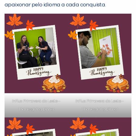
já vamos te colocar em contato
apaixonar pelo idioma a cada conquista.
com a
:
Você é aluno inFlux?
Sim
Não
inFlux Primavera do Leste –
inFlux Primavera do Leste –
Thanksgiving Dinner
Thanksgiving Dinner