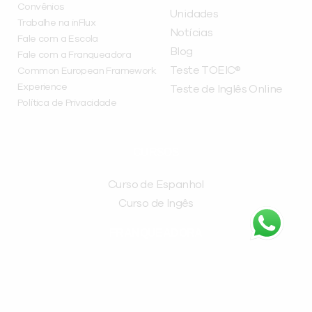
Convênios
Unidades
Trabalhe na inFlux
Notícias
Fale com a Escola
Blog
Fale com a Franqueadora
Teste TOEIC®
Common European Framework
Experience
Teste de Inglês Online
Política de Privacidade
CURSOS
Curso de Espanhol
Curso de Ingês
FRANQUEADORA
inFlux Franchising
Av. Pres. Getúlio Vargas, 2635 - Água Verde, Curitiba