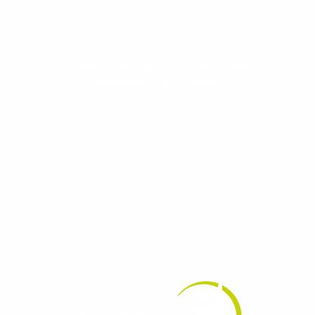
Evolua seu aprendizado com
conteúdos gratuitos!
Cadastre-se e receba conteúdos que
aceleram seu aprendizado de inglês e
espanhol, com dicas práticas e materiais
gratuitos para evoluir no idioma todos os
dias.