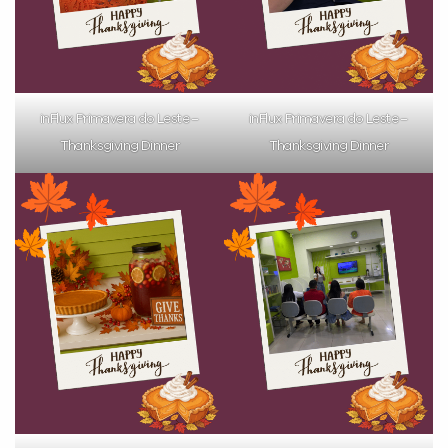
inFlux Primavera do Leste –
inFlux Primavera do Leste –
Thanksgiving Dinner
Thanksgiving Dinner