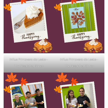
inFlux Primavera do Leste –
inFlux Primavera do Leste –
Thanksgiving Dinner
Thanksgiving Dinner