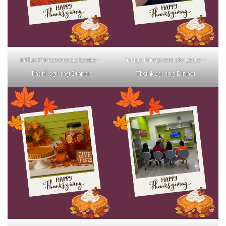
inFlux Primavera do Leste –
inFlux Primavera do Leste –
Thanksgiving Dinner
Thanksgiving Dinner