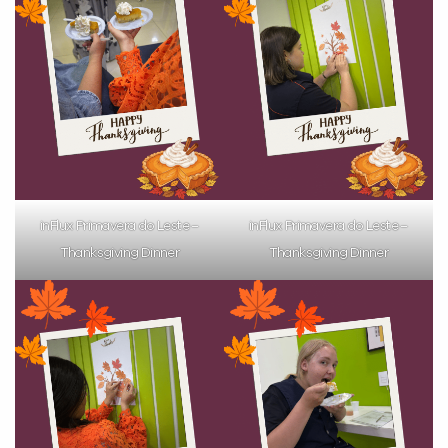
VOLTAR
inFlux Primavera do Leste –
inFlux Primavera do Leste –
Thanksgiving Dinner
Thanksgiving Dinner