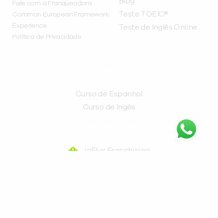
Blog
Fale com a Franqueadora
Teste TOEIC®
Common European Framework
Experience
Teste de Inglês Online
Política de Privacidade
CURSOS
Curso de Espanhol
Curso de Ingês
FRANQUEADORA
inFlux Franchising
Av. Pres. Getúlio Vargas, 2635 - Água Verde, Curitiba
- PR, 80240-040
(41) 3016-9898