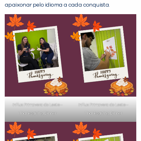
já vamos te colocar em contato
apaixonar pelo idioma a cada conquista.
com a
:
Você é aluno inFlux?
Sim
Não
inFlux Primavera do Leste –
inFlux Primavera do Leste –
Thanksgiving Dinner
Thanksgiving Dinner