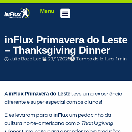
Menu
Conheça a inFlux
Testes e Certificações
Fale Conosco
Portal do aluno
inFlux Climber
Seja um franqueado
inFlux Primavera do Leste
– Thanksgiving Dinner
Julia Boze Leal
29/11/2025
Tempo de leitura:
inFlux Primavera do Leste
A
teve uma experiência
diferente e super especial com os alunos!
inFlux
Eles levaram para a
um pedacinho da
cultura norte-americana com o
Thanksgiving
Dinner
. Uma noite para aprender sobre tradições,