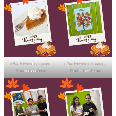
inFlux Primavera do Leste –
inFlux Primavera do Leste –
Thanksgiving Dinner
Thanksgiving Dinner