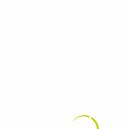
Evolua seu aprendizado com
conteúdos gratuitos!
Cadastre-se e receba conteúdos que
aceleram seu aprendizado de inglês e
espanhol, com dicas práticas e materiais
gratuitos para evoluir no idioma todos os
dias.