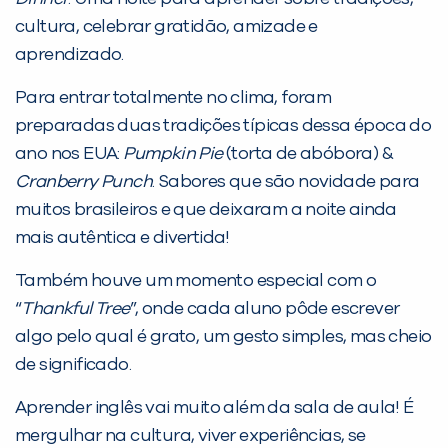
PEÇA UMA DEMONSTRAÇÃO DE MÉTODO
cultura, celebrar gratidão, amizade e
aprendizado.
Desculpe!
Para entrar totalmente no clima, foram
Não encontramos nenhuma unidade
preparadas duas tradições típicas dessa época do
inFlux nesta cidade ou bairro que
ano nos EUA:
Pumpkin Pie
(torta de abóbora) &
você digitou.
Cranberry Punch
. Sabores que são novidade para
muitos brasileiros e que deixaram a noite ainda
mais autêntica e divertida!
Também houve um momento especial com o
“
Thankful Tree
”, onde cada aluno pôde escrever
algo pelo qual é grato, um gesto simples, mas cheio
de significado.
Aprender inglês vai muito além da sala de aula! É
Preencha com seus dados abaixo e
mergulhar na cultura, viver experiências, se