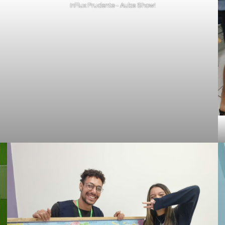
inFlux Prudente - Aulas Show!