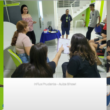
inFlux Prudente - Aulas Show!