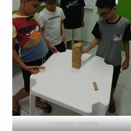
inFlux Prudente - Aulas Show!