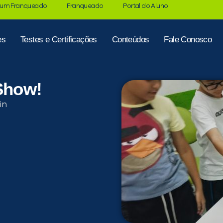
 um Franqueado
Franqueado
Portal do Aluno
es
Testes e Certificações
Conteúdos
Fale Conosco
 Show!