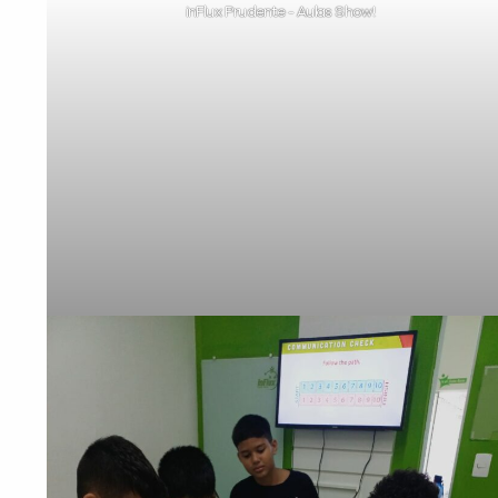
inFlux Prudente - Aulas Show!