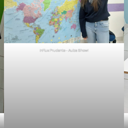
inFlux Prudente - Aulas Show!