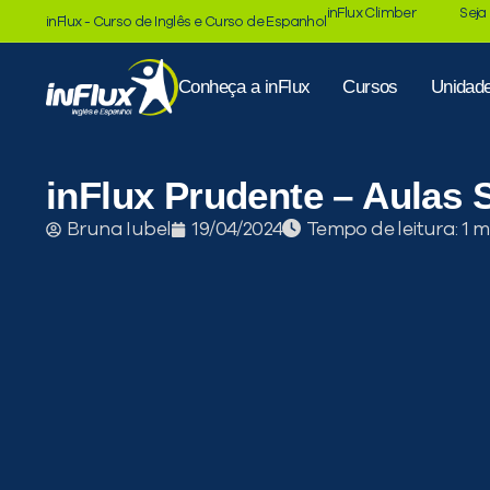
inFlux Climber
Seja
inFlux - Curso de Inglês e Curso de Espanhol
Conheça a inFlux
Cursos
Unidad
inFlux Prudente – Aulas
Tempo de leitura:
Bruna Iubel
19/04/2024