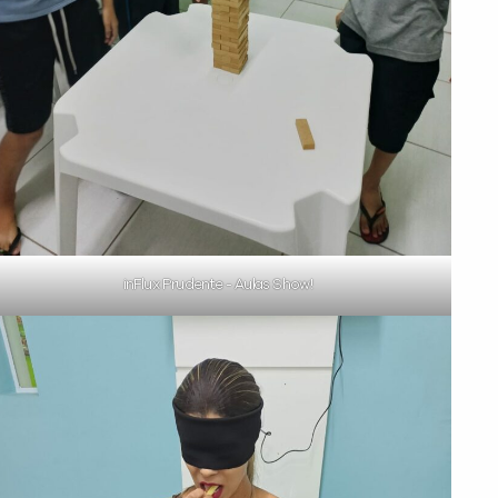
inFlux Prudente - Aulas Show!