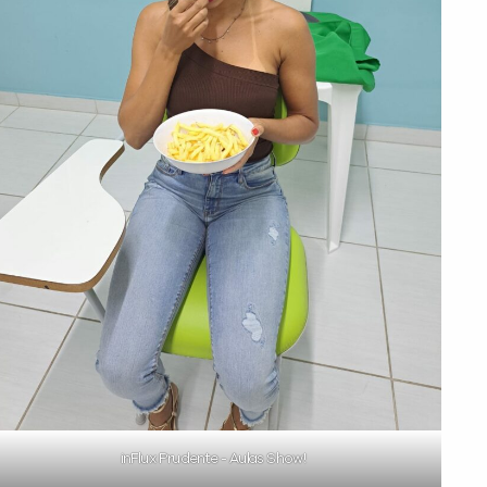
inFlux Prudente - Aulas Show!