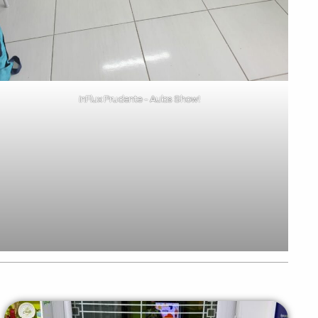
inFlux Prudente - Aulas Show!