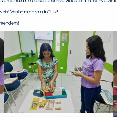
s ambientais e países desenvolvidos e em desenvolvime
veis! Venham para a inFlux!
preendem!