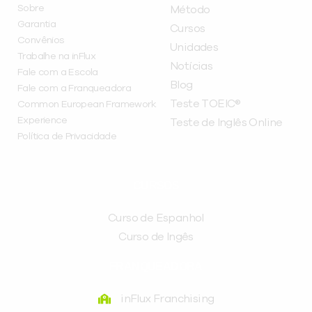
Sobre
Método
Garantia
Cursos
Convênios
Unidades
Trabalhe na inFlux
Notícias
Fale com a Escola
Blog
Fale com a Franqueadora
Teste TOEIC®
Common European Framework
Experience
Teste de Inglês Online
Política de Privacidade
CURSOS
Curso de Espanhol
Curso de Ingês
FRANQUEADORA
inFlux Franchising