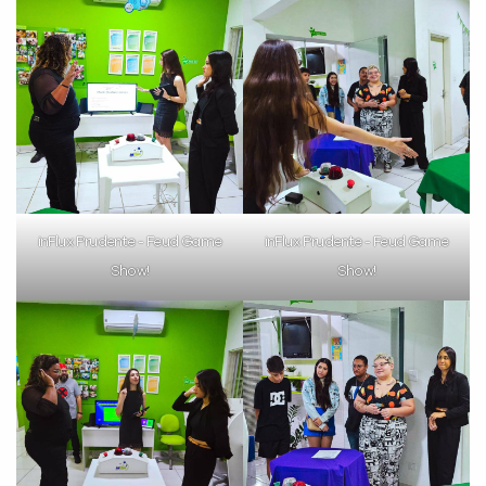
inFlux Prudente - Feud Game
inFlux Prudente - Feud Game
Show!
Show!