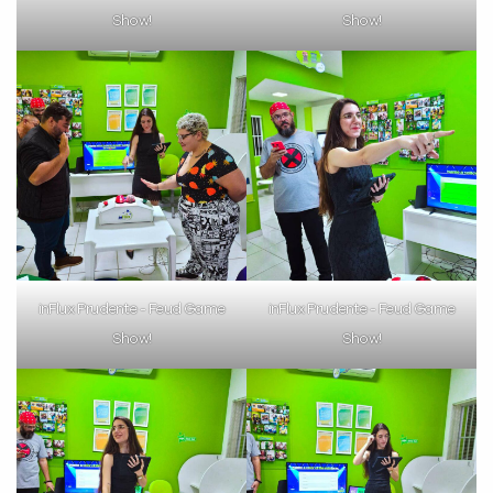
Show!
Show!
VOLTAR
inFlux Prudente - Feud Game
inFlux Prudente - Feud Game
Show!
Show!