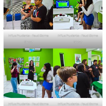
Preencha com seus dados abaixo e
já vamos te colocar em contato
inFlux Prudente - Feud Game
inFlux Prudente - Feud Game
com a
:
Show!
Show!
Você é aluno inFlux?
Sim
Não
inFlux Prudente - Feud Game
inFlux Prudente - Feud Game