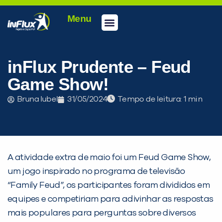
Menu
Conheça a inFlux
Testes e Certificações
Fale Conosco
Portal do aluno
inFlux Climber
Seja um franqueado
inFlux Prudente – Feud
Game Show!
Bruna Iubel
31/05/2024
Tempo de leitura:
A atividade extra de maio foi um Feud Game Show,
um jogo inspirado no programa de televisão
“Family Feud”, os participantes foram divididos em
equipes e competiriam para adivinhar as respostas
mais populares para perguntas sobre diversos