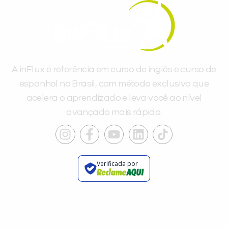
A inFlux é referência em curso de inglês e curso de
espanhol no Brasil, com método exclusivo que
acelera o aprendizado e leva você ao nível
avançado mais rápido.
Verificada por
INSTITUCIONAL
A INFLUX