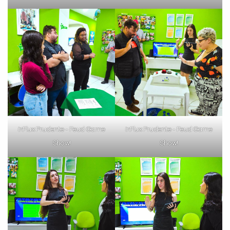
inFlux Prudente - Feud Game
inFlux Prudente - Feud Game
Show!
Show!