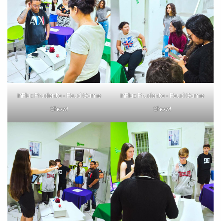
inFlux Prudente - Feud Game
inFlux Prudente - Feud Game
Show!
Show!