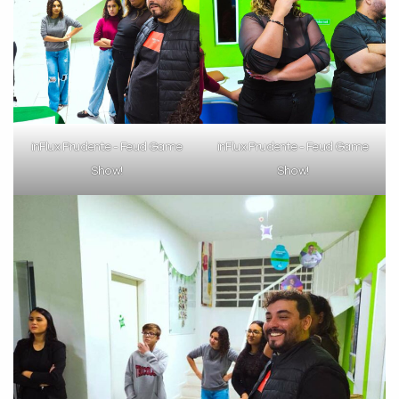
inFlux Prudente - Feud Game
inFlux Prudente - Feud Game
Show!
Show!