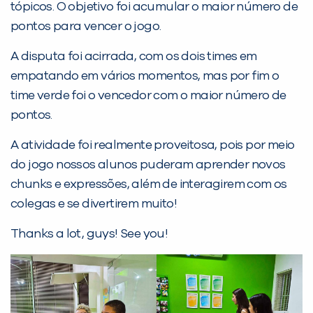
tópicos. O objetivo foi acumular o maior número de
pontos para vencer o jogo.
A disputa foi acirrada, com os dois times em
empatando em vários momentos, mas por fim o
time verde foi o vencedor com o maior número de
PEÇA UMA DEMONSTRAÇÃO DE MÉTODO
pontos.
A atividade foi realmente proveitosa, pois por meio
Desculpe!
do jogo nossos alunos puderam aprender novos
Não encontramos nenhuma unidade
chunks e expressões, além de interagirem com os
inFlux nesta cidade ou bairro que
colegas e se divertirem muito!
você digitou.
Thanks a lot, guys! See you!