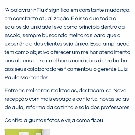
“A palavra ‘inFlux’ significa em constante mudança,
Desculpe!
em constante atualização. E é isso que toda a
Não encontramos nenhuma unidade
equipe da unidade leva como princípio dentro da
inFlux nesta cidade ou bairro que
escola, sempre buscando melhorias para que a
você digitou.
experiência dos clientes seja única. Essa ampliação
tem como objetivo oferecer um melhor atendimento
aos alunos e criar melhores condições de trabalho
aos seus colaboradores.” comentou o gerente Luiz
Paulo Marcondes.
Entre as melhorias realizadas, destacam-se: Nova
recepção com mais espaço e conforto, novas salas
de aula, reforma da cozinha e sala dos professores.
Preencha com seus dados abaixo e
Confira algumas fotos e veja como ficou!
já vamos te colocar em contato
com a
: