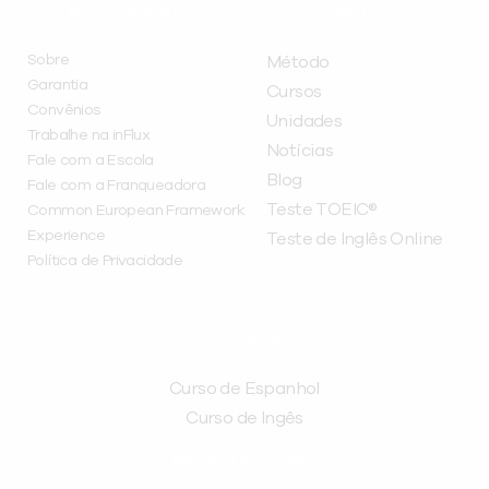
INSTITUCIONAL
A INFLUX
Sobre
Método
Garantia
Cursos
Convênios
Unidades
Trabalhe na inFlux
Notícias
Fale com a Escola
Blog
Fale com a Franqueadora
Teste TOEIC®
Common European Framework
Experience
Teste de Inglês Online
Política de Privacidade
CURSOS
Curso de Espanhol
Curso de Ingês
FRANQUEADORA