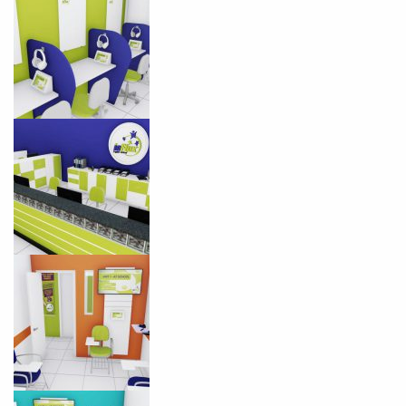
Você é aluno inFlux?
Sim
Não
VOLTAR