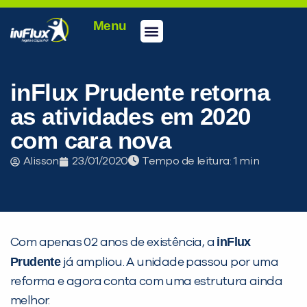
Menu
Conheça a inFlux
Testes e Certificações
Fale Conosco
Portal do aluno
inFlux Climber
Seja um franqueado
inFlux Prudente retorna
as atividades em 2020
com cara nova
Alisson
23/01/2020
Tempo de leitura:
inFlux
Com apenas 02 anos de existência, a
Prudente
já ampliou. A unidade passou por uma
reforma e agora conta com uma estrutura ainda
PEÇA UMA DEMONSTRAÇÃO DE MÉTODO
melhor.