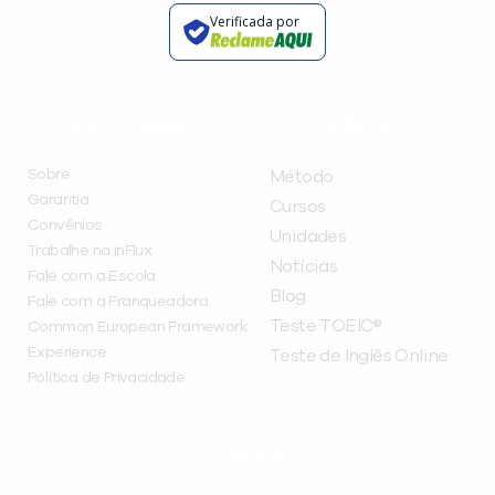
Verificada por
INSTITUCIONAL
A INFLUX
Sobre
Método
Garantia
Cursos
Convênios
Unidades
Trabalhe na inFlux
Notícias
Fale com a Escola
Blog
Fale com a Franqueadora
Teste TOEIC®
Common European Framework
Experience
Teste de Inglês Online
Política de Privacidade
CURSOS