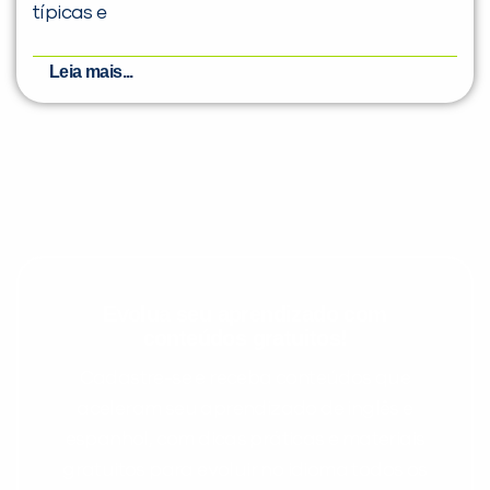
típicas e
Leia mais...
Evolua seu aprendizado com
conteúdos gratuitos!
Cadastre-se e receba conteúdos que
aceleram seu aprendizado de inglês e
espanhol, com dicas práticas e materiais
gratuitos para evoluir no idioma todos os