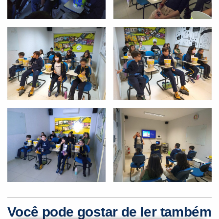
Você é aluno inFlux?
Sim
Não
VOLTAR
Você pode gostar de ler também