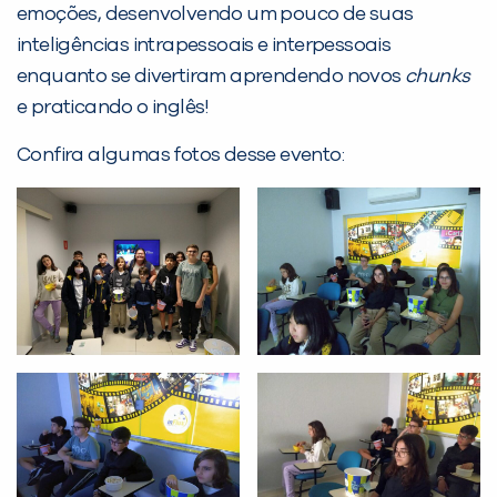
Desculpe!
emoções, desenvolvendo um pouco de suas
Não encontramos nenhuma unidade
inteligências intrapessoais e interpessoais
inFlux nesta cidade ou bairro que
enquanto se divertiram aprendendo novos
chunks
você digitou.
e praticando o inglês!
Confira algumas fotos desse evento:
Preencha com seus dados abaixo e
já vamos te colocar em contato
com a
: