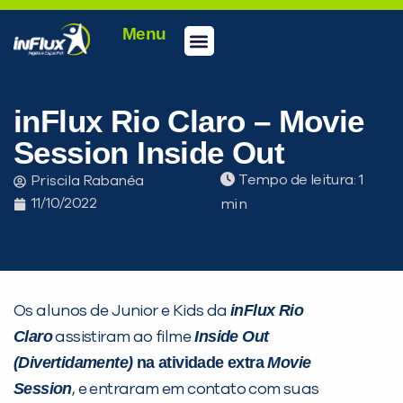
Menu
Conheça a inFlux
Testes e Certificações
Fale Conosco
Portal do aluno
inFlux Climber
Seja um franqueado
inFlux Rio Claro – Movie
Session Inside Out
Tempo de leitura:
Priscila Rabanéa
11/10/2022
inFlux Rio
Os alunos de Junior e Kids da
Claro
Inside Out
assistiram ao filme
PEÇA UMA DEMONSTRAÇÃO DE MÉTODO
(Divertidamente)
na atividade extra
Movie
Session
, e entraram em contato com suas