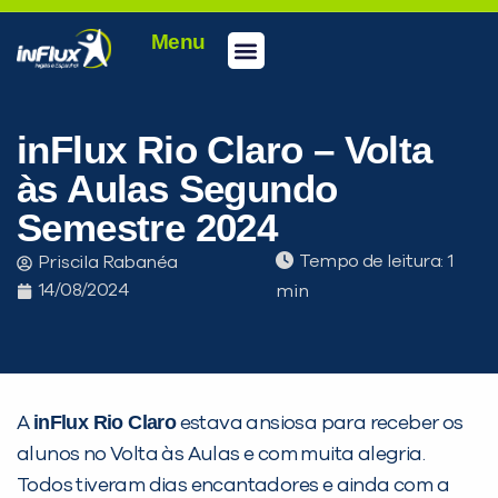
Menu
Conheça a inFlux
Testes e Certificações
Fale Conosco
Portal do aluno
inFlux Climber
Seja um franqueado
inFlux Rio Claro – Volta
às Aulas Segundo
Semestre 2024
Tempo de leitura:
Priscila Rabanéa
14/08/2024
inFlux Rio Claro
A
estava ansiosa para receber os
alunos no Volta às Aulas e com muita alegria.
Todos tiveram dias encantadores e ainda com a