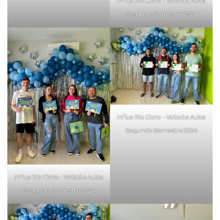
inFlux Rio Claro - Volta às Aulas
Segundo Semestre 2024
Preencha com seus dados abaixo e
já vamos te colocar em contato
com a
:
inFlux Rio Claro - Volta às Aulas
Segundo Semestre 2024
Você é aluno inFlux?
Sim
Não
inFlux Rio Claro - Volta às Aulas
Segundo Semestre 2024