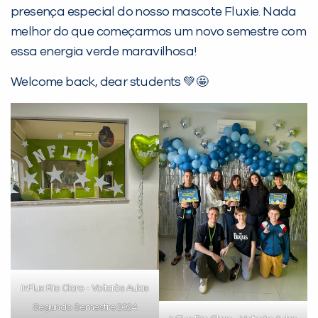
presença especial do nosso mascote Fluxie. Nada
melhor do que começarmos um novo semestre com
essa energia verde maravilhosa!
PEÇA UMA DEMONSTRAÇÃO DE MÉTODO
Welcome back, dear students 💚🤩
Desculpe!
Não encontramos nenhuma unidade
inFlux nesta cidade ou bairro que
você digitou.
inFlux Rio Claro - Volta às Aulas
Segundo Semestre 2024