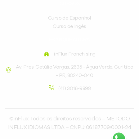
CURSOS
Curso de Espanhol
Curso de Ingês
FRANQUEADORA
inFlux Franchising
Av. Pres. Getúlio Vargas, 2635 - Água Verde, Curitiba
- PR, 80240-040
(41) 3016-9898
©inFlux Todos os direitos reservados – METODO
INFLUX IDIOMAS LTDA – CNPJ: 06.187.709/0001-24