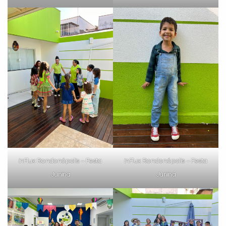
com a
:
Você é aluno inFlux?
Sim
Não
inFlux Rondonópolis – Festa
inFlux Rondonópolis – Festa
Junina
Junina
VOLTAR