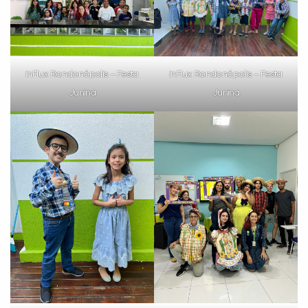
inFlux Rondonópolis – Festa
inFlux Rondonópolis – Festa
Junina
Junina