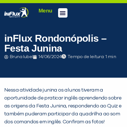
Menu
Conheça a inFlux
Testes e Certificações
Fale Conosco
Portal do aluno
inFlux Climber
Seja um franqueado
inFlux Rondonópolis –
Festa Junina
Bruna Iubel
14/06/2024
Tempo de leitura:
Nessa atividade junina os alunos tiveram a
oportunidade de praticar inglês aprendendo sobre
as origens da Festa Junina, respondendo ao Quiz e
também puderam participar da quadrilha ao som
dos comandos em inglês. Confiram as fotos!