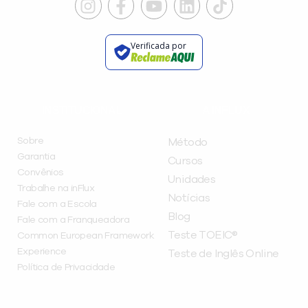
Verificada por
INSTITUCIONAL
A INFLUX
Sobre
Método
Garantia
Cursos
Convênios
Unidades
Trabalhe na inFlux
Notícias
Fale com a Escola
Blog
Fale com a Franqueadora
Teste TOEIC®
Common European Framework
Experience
Teste de Inglês Online
Política de Privacidade