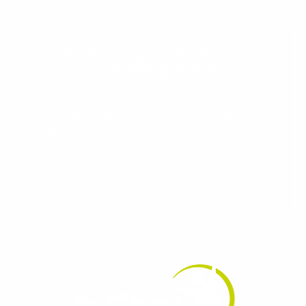
Evolua seu aprendizado com
conteúdos gratuitos!
Cadastre-se e receba conteúdos que
aceleram seu aprendizado de inglês e
espanhol, com dicas práticas e materiais
gratuitos para evoluir no idioma todos os
dias.