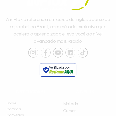
A inFlux é referência em curso de inglês e curso de
espanhol no Brasil, com método exclusivo que
acelera o aprendizado e leva você ao nível
avançado mais rápido.
Verificada por
INSTITUCIONAL
A INFLUX
Sobre
Método
Garantia
Cursos
Convênios