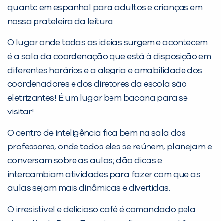
Sim
Não
quanto em espanhol para adultos e crianças em
nossa prateleira da leitura.
O lugar onde todas as ideias surgem e acontecem
é a sala da coordenação que está à disposição em
diferentes horários e a alegria e amabilidade dos
coordenadores e dos diretores da escola são
VOLTAR
eletrizantes! É um lugar bem bacana para se
visitar!
O centro de inteligência fica bem na sala dos
professores, onde todos eles se reúnem, planejam e
conversam sobre as aulas; dão dicas e
intercambiam atividades para fazer com que as
aulas sejam mais dinâmicas e divertidas.
O irresistível e delicioso café é comandado pela