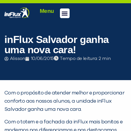
Menu
Conheça a inFlux
Testes e Certificações
Fale Conosco
Portal do aluno
inFlux Climber
Seja um franqueado
inFlux Salvador ganha
uma nova cara!
Alisson
10/06/2015
Tempo de leitura:
Com o propósito de atender melhor e proporcionar
conforto aos nossos alunos, a unidade inFlux
Salvador ganha uma nova cara.
Com o totem e a fachada da inFlux mais bonitos e
modernos nos diferenciamos e nos destacamos