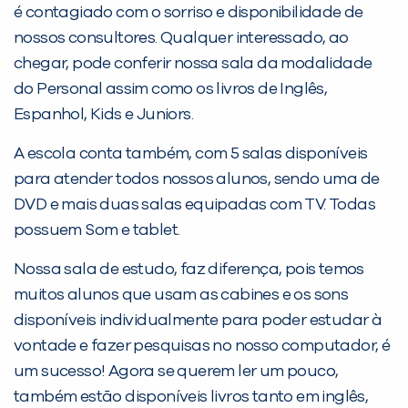
é contagiado com o sorriso e disponibilidade de
nossos consultores. Qualquer interessado, ao
chegar, pode conferir nossa sala da modalidade
do Personal assim como os livros de Inglês,
Espanhol, Kids e Juniors.
Preencha com seus dados abaixo e
A escola conta também, com 5 salas disponíveis
já vamos te colocar em contato
para atender todos nossos alunos, sendo uma de
com a
:
DVD e mais duas salas equipadas com TV. Todas
possuem Som e tablet.
Nossa sala de estudo, faz diferença, pois temos
muitos alunos que usam as cabines e os sons
disponíveis individualmente para poder estudar à
vontade e fazer pesquisas no nosso computador, é
um sucesso! Agora se querem ler um pouco,
também estão disponíveis livros tanto em inglês,
Você é aluno inFlux?