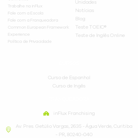
Unidades
Trabalhe na inFlux
Notícias
Fale com a Escola
Blog
Fale com a Franqueadora
Teste TOEIC®
Common European Framework
Experience
Teste de Inglês Online
Política de Privacidade
CURSOS
Curso de Espanhol
Curso de Ingês
FRANQUEADORA
inFlux Franchising
Av. Pres. Getúlio Vargas, 2635 - Água Verde, Curitiba
- PR, 80240-040