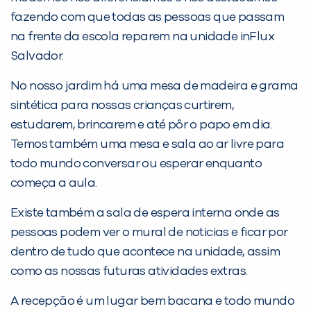
fazendo com que todas as pessoas que passam
na frente da escola reparem na unidade inFlux
Salvador.
No nosso jardim há uma mesa de madeira e grama
sintética para nossas crianças curtirem,
estudarem, brincarem e até pôr o papo em dia.
PEÇA UMA DEMONSTRAÇÃO DE MÉTODO
Temos também uma mesa e sala ao ar livre para
todo mundo conversar ou esperar enquanto
Desculpe!
começa a aula.
Não encontramos nenhuma unidade
Existe também a sala de espera interna onde as
inFlux nesta cidade ou bairro que
pessoas podem ver o mural de noticias e ficar por
você digitou.
dentro de tudo que acontece na unidade, assim
como as nossas futuras atividades extras.
A recepção é um lugar bem bacana e todo mundo