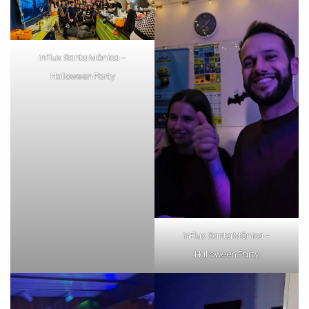
Preencha com seus dados abaixo e
já vamos te colocar em contato
com a
:
inFlux Santa Mônica –
Halloween Party
Você é aluno inFlux?
Sim
Não
inFlux Santa Mônica –
Halloween Party