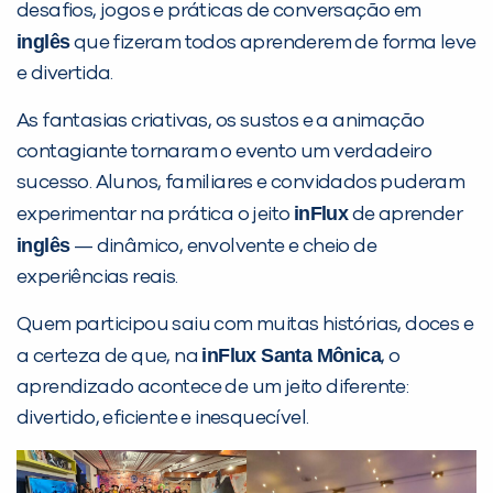
desafios, jogos e práticas de conversação em
inglês
que fizeram todos aprenderem de forma leve
PEÇA UMA DEMONSTRAÇÃO DE MÉTODO
e divertida.
As fantasias criativas, os sustos e a animação
Desculpe!
contagiante tornaram o evento um verdadeiro
Não encontramos nenhuma unidade
sucesso. Alunos, familiares e convidados puderam
inFlux nesta cidade ou bairro que
inFlux
experimentar na prática o jeito
de aprender
você digitou.
inglês
— dinâmico, envolvente e cheio de
experiências reais.
Quem participou saiu com muitas histórias, doces e
inFlux Santa Mônica
a certeza de que, na
, o
aprendizado acontece de um jeito diferente:
divertido, eficiente e inesquecível.