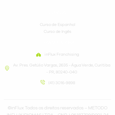
CURSOS
Curso de Espanhol
Curso de Ingês
FRANQUEADORA
inFlux Franchising
Av. Pres. Getúlio Vargas, 2635 - Água Verde, Curitiba
- PR, 80240-040
(41) 3016-9898
©inFlux Todos os direitos reservados – METODO