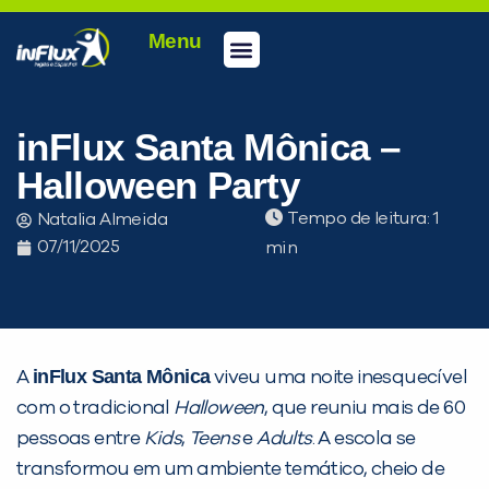
Menu
Conheça a inFlux
Testes e Certificações
Fale Conosco
Portal do aluno
inFlux Climber
Seja um franqueado
inFlux Santa Mônica –
Halloween Party
Tempo de leitura:
Natalia Almeida
07/11/2025
inFlux Santa Mônica
A
viveu uma noite inesquecível
com o tradicional
Halloween
, que reuniu mais de 60
pessoas entre
Kids
,
Teens
e
Adults
. A escola se
transformou em um ambiente temático, cheio de