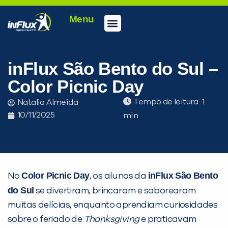
Menu
Conheça a inFlux
Testes e Certificações
Fale Conosco
Portal do aluno
inFlux Climber
Seja um franqueado
inFlux São Bento do Sul –
Color Picnic Day
Tempo de leitura:
Natalia Almeida
10/11/2025
Color Picnic Day
inFlux São Bento
No
, os alunos da
do Sul
se divertiram, brincaram e saborearam
PEÇA UMA DEMONSTRAÇÃO DE MÉTODO
muitas delícias, enquanto aprendiam curiosidades
sobre o feriado de
Thanksgiving
e praticavam