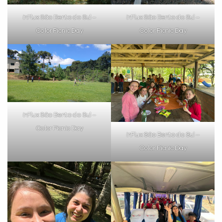
inFlux São Bento do Sul –
inFlux São Bento do Sul –
Color Picnic Day
Color Picnic Day
Você é aluno inFlux?
Sim
Não
inFlux São Bento do Sul –
Color Picnic Day
inFlux São Bento do Sul –
Color Picnic Day
VOLTAR