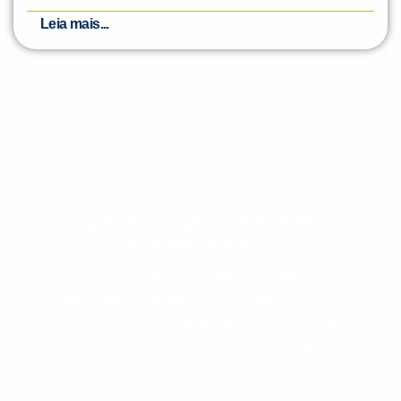
Leia mais...
Evolua seu aprendizado com
conteúdos gratuitos!
Cadastre-se e receba conteúdos que
aceleram seu aprendizado de inglês e
espanhol, com dicas práticas e materiais
gratuitos para evoluir no idioma todos os
dias.