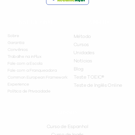
INSTITUCIONAL
A INFLUX
Sobre
Método
Garantia
Cursos
Convênios
Unidades
Trabalhe na inFlux
Notícias
Fale com a Escola
Blog
Fale com a Franqueadora
Teste TOEIC®
Common European Framework
Experience
Teste de Inglês Online
Política de Privacidade
CURSOS
Curso de Espanhol
Curso de Ingês