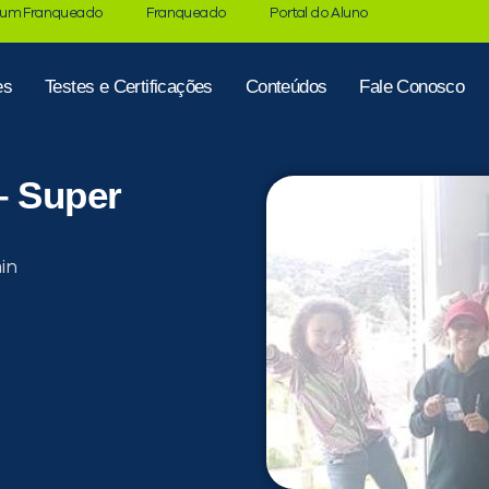
 um Franqueado
Franqueado
Portal do Aluno
es
Testes e Certificações
Conteúdos
Fale Conosco
– Super