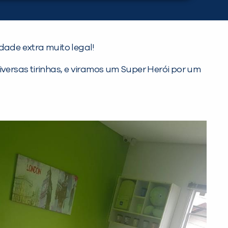
dade extra muito legal!
rsas tirinhas, e viramos um Super Herói por um