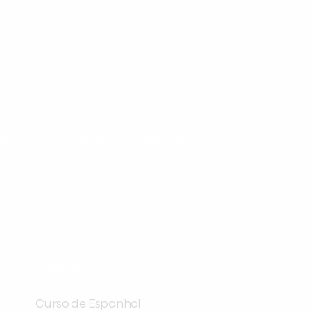
Desculpe!
Não encontramos nenhuma unidade
inFlux nesta cidade ou bairro que
você digitou.
ráticas e materiais gratuitos para
Preencha com seus dados abaixo e
CURSOS
já vamos te colocar em contato
com a
:
Curso de Espanhol