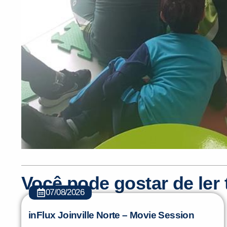
Você pode gostar de le
07/08/2026
inFlux Joinville Norte – Movie Session