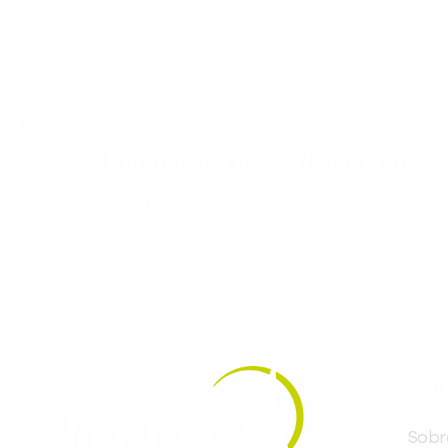
Evolua seu aprendizado com co
Cadastre-se e receba conteúdos que acele
evoluir no idioma todos os dias.
INST
Sobr