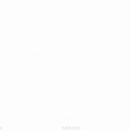
nteúdos gratuitos!
ram seu aprendizado de inglês e espanhol, com dicas p
ITUCIONAL
A INFLUX
e
Método