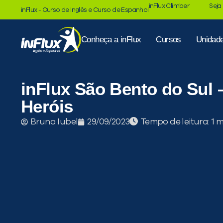
inFlux Climber
Seja
inFlux - Curso de Inglês e Curso de Espanhol
Conheça a inFlux
Cursos
Unidad
inFlux São Bento do Sul 
Heróis
Tempo de leitura:
Bruna Iubel
29/09/2023