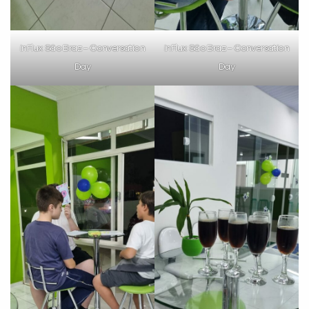
inFlux São Braz – Conversation
inFlux São Braz – Conversation
Day
Day
Preencha com seus dados abaixo e
já vamos te colocar em contato
com a
:
Você é aluno inFlux?