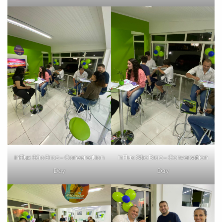
inFlux São Braz – Conversation
inFlux São Braz – Conversation
Day
Day