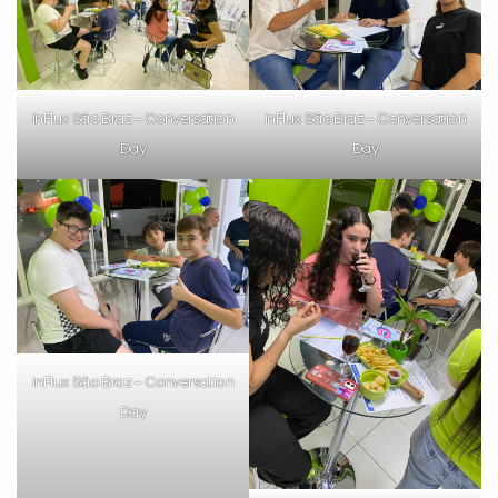
inFlux São Braz – Conversation
inFlux São Braz – Conversation
Day
Day
inFlux São Braz – Conversation
Day