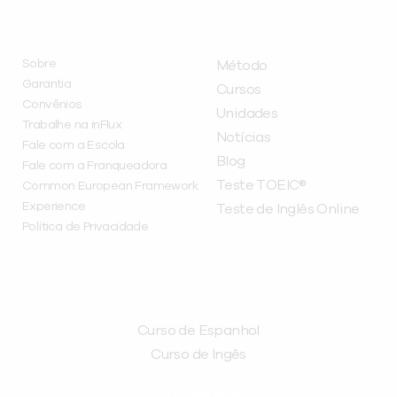
INSTITUCIONAL
A INFLUX
Sobre
Método
Garantia
Cursos
Convênios
Unidades
Trabalhe na inFlux
Notícias
Fale com a Escola
Blog
Fale com a Franqueadora
Teste TOEIC®
Common European Framework
Experience
Teste de Inglês Online
Política de Privacidade
CURSOS
Curso de Espanhol
Curso de Ingês
FRANQUEADORA