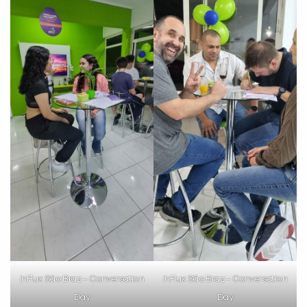
inFlux São Braz – Conversation
inFlux São Braz – Conversation
Day
Day