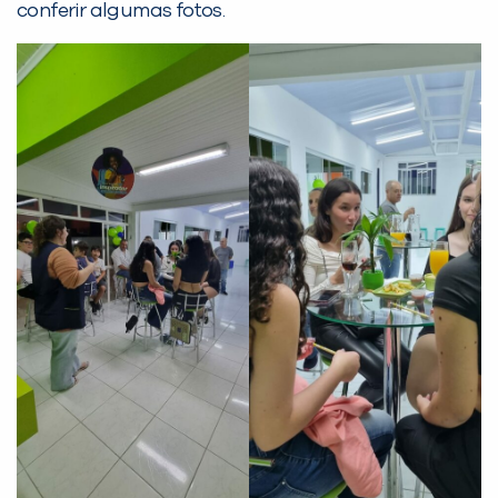
conferir algumas fotos.
PEÇA UMA DEMONSTRAÇÃO DE MÉTODO
Desculpe!
Não encontramos nenhuma unidade
inFlux nesta cidade ou bairro que
você digitou.