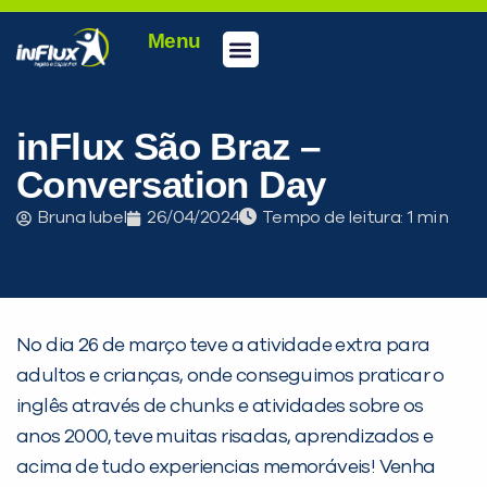
Menu
Conheça a inFlux
Testes e Certificações
Fale Conosco
Portal do aluno
inFlux Climber
Seja um franqueado
inFlux São Braz –
Conversation Day
Bruna Iubel
26/04/2024
Tempo de leitura:
No dia 26 de março teve a atividade extra para
adultos e crianças, onde conseguimos praticar o
inglês através de chunks e atividades sobre os
anos 2000, teve muitas risadas, aprendizados e
acima de tudo experiencias memoráveis! Venha