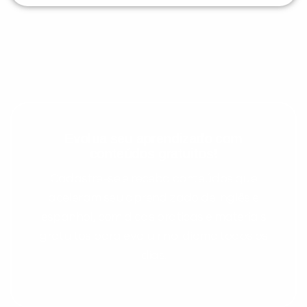
Evolua seu aprendizado com
conteúdos gratuitos!
Cadastre-se e receba conteúdos que
aceleram seu aprendizado de inglês e
espanhol, com dicas práticas e materiais
gratuitos para evoluir no idioma todos os
dias.