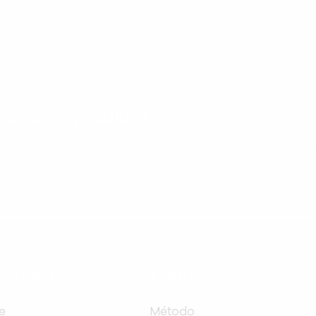
nteúdos gratuitos!
ram seu aprendizado de inglês e espanhol, com dicas p
ITUCIONAL
A INFLUX
e
Método