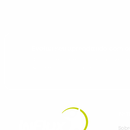
Evolua seu aprendizado com co
Cadastre-se e receba conteúdos que acele
evoluir no idioma todos os dias.
INST
Sobr