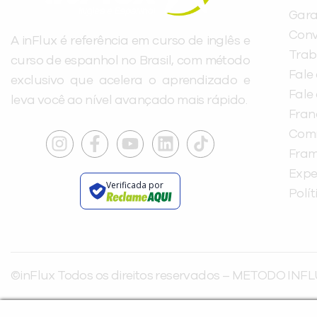
Gara
Conv
A inFlux é referência em curso de inglês e
Trab
curso de espanhol no Brasil, com método
Fale
exclusivo que acelera o aprendizado e
Fale
leva você ao nível avançado mais rápido.
Fra
Com
Fra
Expe
Verificada por
Polí
©inFlux Todos os direitos reservados – METODO INFL