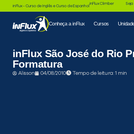
inFlux Climber
Seja
inFlux - Curso de Inglês e Curso de Espanhol
Conheça a inFlux
Cursos
Unidad
inFlux São José do Rio P
Formatura
Tempo de leitura:
Alisson
04/08/2010