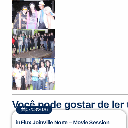
Você pode gostar de le
07/08/2026
inFlux Joinville Norte – Movie Session