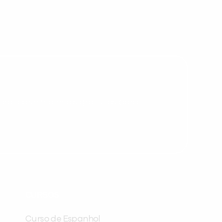
Desculpe!
Não encontramos nenhuma unidade
inFlux nesta cidade ou bairro que
você digitou.
ráticas e materiais gratuitos para
Preencha com seus dados abaixo e
já vamos te colocar em contato
CURSOS
com a
:
Curso de Espanhol