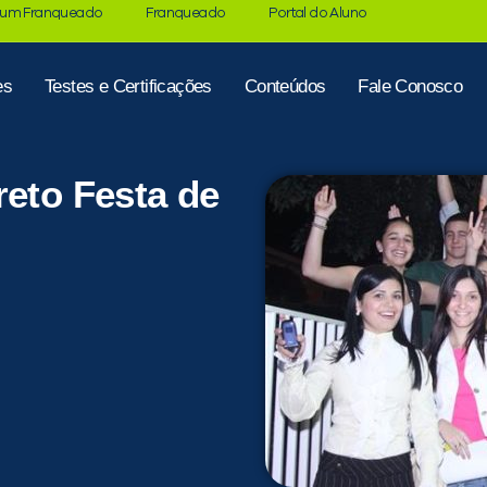
 um Franqueado
Franqueado
Portal do Aluno
es
Testes e Certificações
Conteúdos
Fale Conosco
reto Festa de