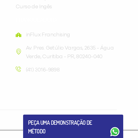
Curso de Ingês
FRANQUEADORA
inFlux Franchising
Av. Pres. Getúlio Vargas, 2635 - Água
Verde, Curitiba - PR, 80240-040
Você é aluno inFlux?
Sim
Não
(41) 3016-9898
VOLTAR
PEÇA UMA DEMONSTRAÇÃO DE
MÉTODO