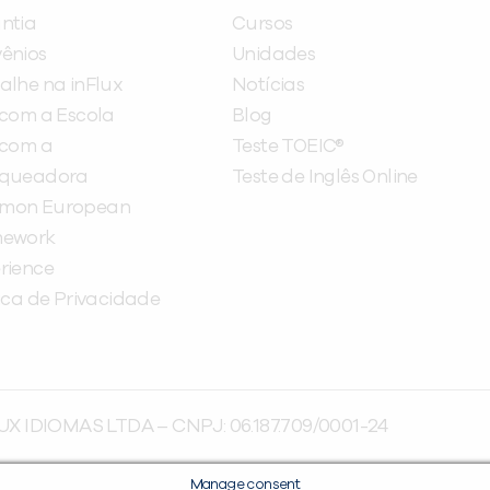
ntia
Cursos
ênios
Unidades
alhe na inFlux
Notícias
 com a Escola
Blog
 com a
Teste TOEIC®
nqueadora
Teste de Inglês Online
mon European
mework
rience
tica de Privacidade
UX IDIOMAS LTDA – CNPJ: 06.187.709/0001-24
Manage consent