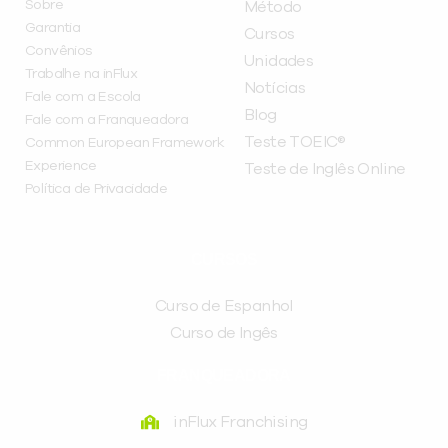
Sobre
Método
Garantia
Cursos
Convênios
Unidades
Trabalhe na inFlux
Notícias
Fale com a Escola
Blog
Fale com a Franqueadora
Teste TOEIC®
Common European Framework
Experience
Teste de Inglês Online
Política de Privacidade
CURSOS
Curso de Espanhol
Curso de Ingês
FRANQUEADORA
inFlux Franchising