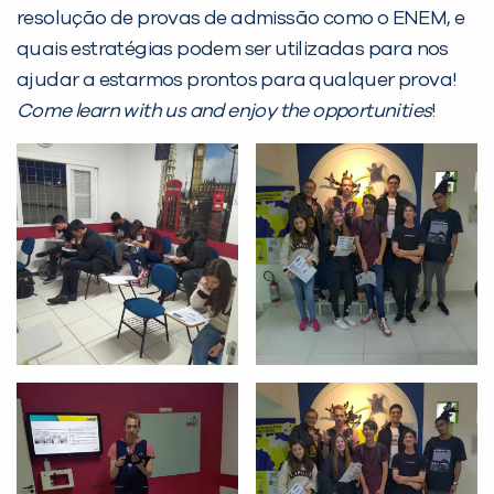
resolução de provas de admissão como o ENEM, e
Desculpe!
quais estratégias podem ser utilizadas para nos
Não encontramos nenhuma unidade
ajudar a estarmos prontos para qualquer prova!
inFlux nesta cidade ou bairro que
Come learn with us and enjoy the opportunities
!
você digitou.
Preencha com seus dados abaixo e
já vamos te colocar em contato
com a
: