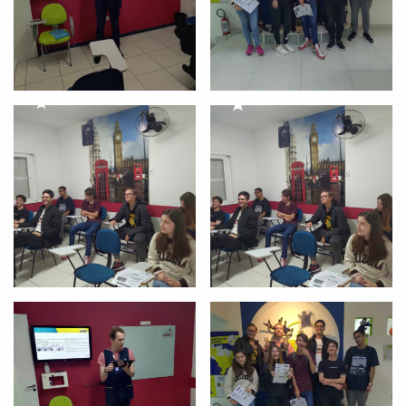
Você é aluno inFlux?
Sim
Não
VOLTAR