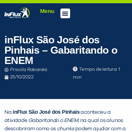
Menu
Conheça a inFlux
Testes e Certificações
Fale Conosco
Portal do aluno
inFlux Climber
Seja um franqueado
inFlux São José dos
Pinhais – Gabaritando o
ENEM
Tempo de leitura:
Priscila Rabanéa
25/10/2022
inFlux São José dos Pinhais
Na
aconteceu a
PEÇA UMA DEMONSTRAÇÃO DE MÉTODO
atividade
Gabaritando o ENEM
, na qual os alunos
descobriram como os
chunks
podem ajudar com a