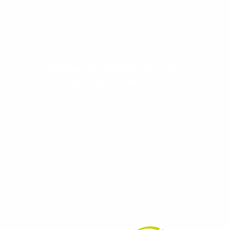
Evolua seu aprendizado com
conteúdos gratuitos!
Cadastre-se e receba conteúdos que
aceleram seu aprendizado de inglês e
espanhol, com dicas práticas e materiais
gratuitos para evoluir no idioma todos os
dias.