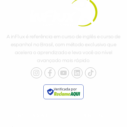
A inFlux é referência em curso de inglês e curso de
espanhol no Brasil, com método exclusivo que
acelera o aprendizado e leva você ao nível
avançado mais rápido.
Verificada por
INSTITUCIONAL
A INFLUX