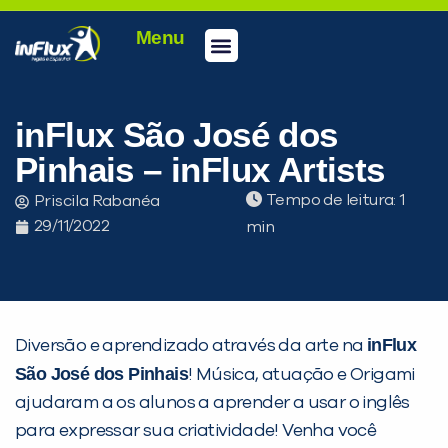
Menu
Conheça a inFlux
Testes e Certificações
Fale Conosco
Portal do aluno
inFlux Climber
Seja um franqueado
inFlux São José dos
Pinhais – inFlux Artists
Tempo de leitura:
Priscila Rabanéa
29/11/2022
inFlux
Diversão e aprendizado através da arte na
São José dos Pinhais
! Música, atuação e Origami
ajudaram a os alunos a aprender a usar o inglês
para expressar sua criatividade! Venha você