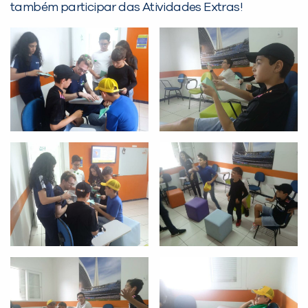
também participar das Atividades Extras!
PEÇA UMA DEMONSTRAÇÃO DE MÉTODO
Desculpe!
Não encontramos nenhuma unidade
inFlux nesta cidade ou bairro que
você digitou.