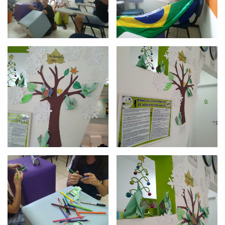
Preencha com seus dados abaixo e
já vamos te colocar em contato
com a
:
Você é aluno inFlux?
Sim
Não