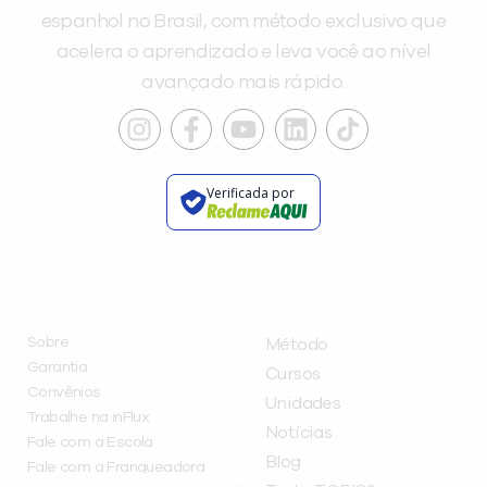
espanhol no Brasil, com método exclusivo que
acelera o aprendizado e leva você ao nível
avançado mais rápido.
Verificada por
INSTITUCIONAL
A INFLUX
Sobre
Método
Garantia
Cursos
Convênios
Unidades
Trabalhe na inFlux
Notícias
Fale com a Escola
Blog
Fale com a Franqueadora