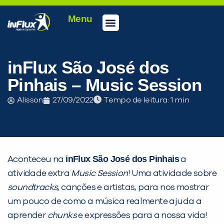
Menu
Conheça a inFlux
Testes e Certificações
Fale Conosco
Portal do aluno
inFlux Climber
Seja um franqueado
inFlux São José dos
Pinhais – Music Session
Alisson
27/09/2022
Tempo de leitura:
inFlux São José dos Pinhais
Aconteceu na
a
atividade extra
Music Session
! Uma atividade sobre
soundtracks
, canções e artistas, para nos mostrar
um pouco de como a música realmente ajuda a
PEÇA UMA DEMONSTRAÇÃO DE MÉTODO
aprender
chunks
e expressões para a nossa vida!