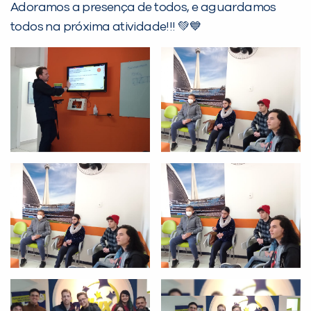
Adoramos a presença de todos, e aguardamos
Desculpe!
todos na próxima atividade!!! 💚💙
Não encontramos nenhuma unidade
inFlux nesta cidade ou bairro que
você digitou.
Preencha com seus dados abaixo e
já vamos te colocar em contato
com a
: