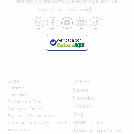
acelera o aprendizado e leva você ao nível
avançado mais rápido.
Verificada por
INSTITUCIONAL
A INFLUX
Sobre
Método
Garantia
Cursos
Convênios
Unidades
Trabalhe na inFlux
Notícias
Fale com a Escola
Blog
Fale com a Franqueadora
Teste TOEIC®
Common European Framework
Experience
Teste de Inglês Online