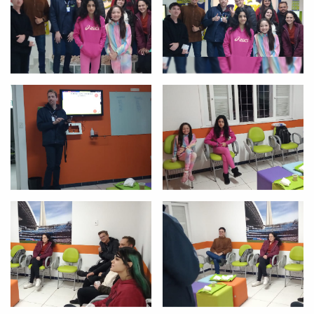
Você é aluno inFlux?
Sim
Não
VOLTAR