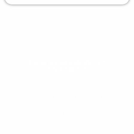
Evolua seu aprendizado com
conteúdos gratuitos!
Cadastre-se e receba conteúdos que
aceleram seu aprendizado de inglês e
espanhol, com dicas práticas e materiais
gratuitos para evoluir no idioma todos os
dias.