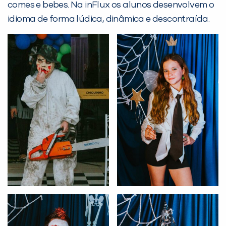
comes e bebes. Na inFlux os alunos desenvolvem o
idioma de forma lúdica, dinâmica e descontraída.
PEÇA UMA DEMONSTRAÇÃO DE MÉTODO
Desculpe!
Não encontramos nenhuma unidade
inFlux nesta cidade ou bairro que
você digitou.