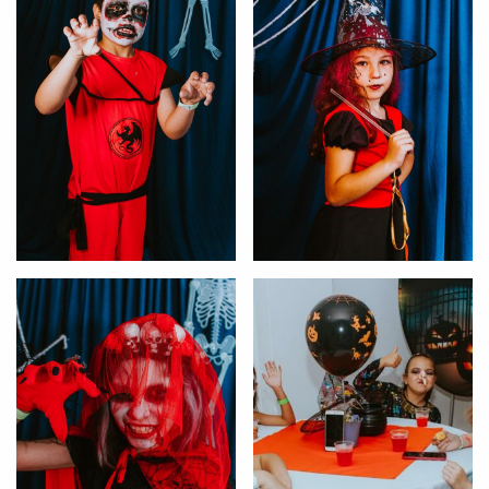
Preencha com seus dados abaixo e
já vamos te colocar em contato
com a
:
Você é aluno inFlux?
Sim
Não