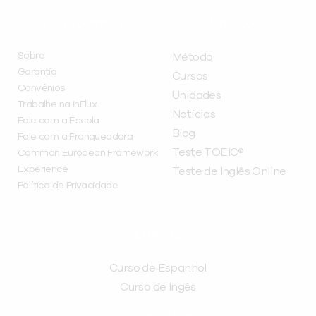
INSTITUCIONAL
A INFLUX
Sobre
Método
Garantia
Cursos
Convênios
Unidades
Trabalhe na inFlux
Notícias
Fale com a Escola
Blog
Fale com a Franqueadora
Teste TOEIC®
Common European Framework
Experience
Teste de Inglês Online
Política de Privacidade
CURSOS
Curso de Espanhol
Curso de Ingês