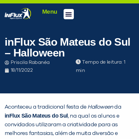
Menu
Conheça a inFlux
Testes e Certificações
Fale Conosco
Portal do aluno
inFlux Climber
Seja um franqueado
inFlux São Mateus do Sul
– Halloween
Tempo de leitura:
Priscila Rabanéa
18/11/2022
Aconteceu a tradicional festa de
Halloween
da
inFlux São Mateus do Sul
,
na qual os alunos e
convidados utilizaram a criatividade para as
melhores fantasias, além de muita diversão e