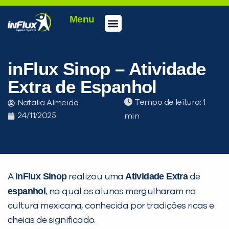
Menu
Conheça a inFlux
Testes e Certificações
Fale Conosco
Portal do aluno
inFlux Climber
Seja um franqueado
inFlux Sinop – Atividade
Extra de Espanhol
Tempo de leitura:
Natalia Almeida
24/11/2025
inFlux Sinop
Atividade Extra
A
realizou uma
de
espanhol
, na qual os alunos mergulharam na
cultura mexicana, conhecida por tradições ricas e
cheias de significado.
PEÇA UMA DEMONSTRAÇÃO DE MÉTODO