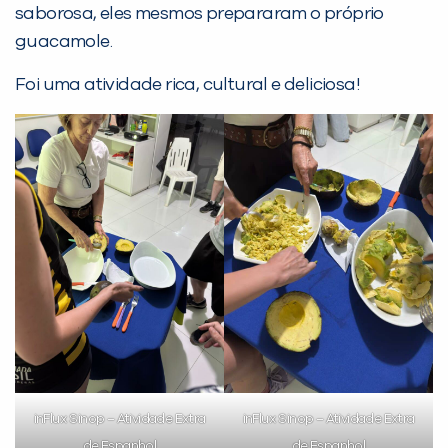
com a
:
saborosa, eles mesmos prepararam o próprio
guacamole.
Foi uma atividade rica, cultural e deliciosa!
Você é aluno inFlux?
Sim
Não
VOLTAR
inFlux Sinop – Atividade Extra
inFlux Sinop – Atividade Extra
de Espanhol
de Espanhol