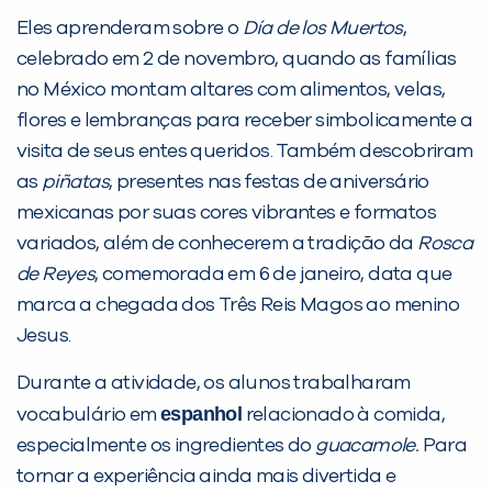
Eles aprenderam sobre o
Día de los Muertos
,
celebrado em 2 de novembro, quando as famílias
Desculpe!
no México montam altares com alimentos, velas,
Não encontramos nenhuma unidade
flores e lembranças para receber simbolicamente a
inFlux nesta cidade ou bairro que
visita de seus entes queridos. Também descobriram
você digitou.
as
piñatas
, presentes nas festas de aniversário
mexicanas por suas cores vibrantes e formatos
variados, além de conhecerem a tradição da
Rosca
de Reyes
, comemorada em 6 de janeiro, data que
marca a chegada dos Três Reis Magos ao menino
Jesus.
Durante a atividade, os alunos trabalharam
espanhol
vocabulário em
relacionado à comida,
Preencha com seus dados abaixo e
especialmente os ingredientes do
guacamole.
Para
já vamos te colocar em contato
tornar a experiência ainda mais divertida e