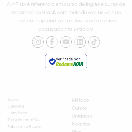
A inFlux é referência em curso de inglês e curso de
espanhol no Brasil, com método exclusivo que
acelera o aprendizado e leva você ao nível
avançado mais rápido.
Verificada por
INSTITUCIONAL
A INFLUX
Sobre
Método
Garantia
Cursos
Convênios
Unidades
Trabalhe na inFlux
Notícias
Fale com a Escola