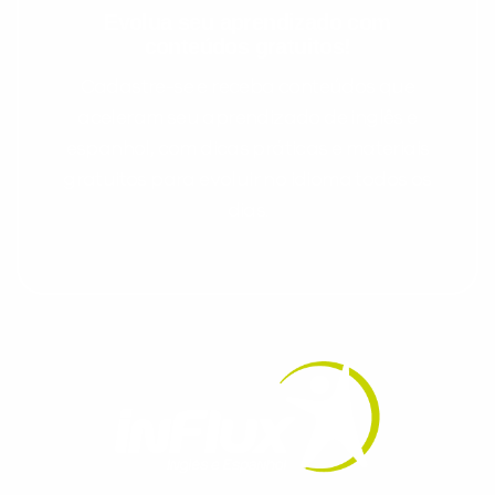
Evolua seu aprendizado com
conteúdos gratuitos!
Cadastre-se e receba conteúdos que
aceleram seu aprendizado de inglês e
espanhol, com dicas práticas e materiais
gratuitos para evoluir no idioma todos os
dias.