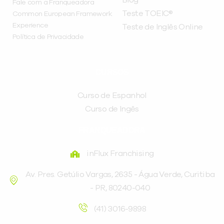
Blog
Fale com a Franqueadora
Teste TOEIC®
Common European Framework
Experience
Teste de Inglês Online
Política de Privacidade
CURSOS
Curso de Espanhol
Curso de Ingês
FRANQUEADORA
inFlux Franchising
Av. Pres. Getúlio Vargas, 2635 - Água Verde, Curitiba
- PR, 80240-040
(41) 3016-9898