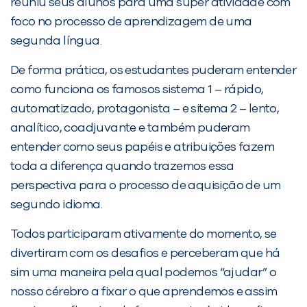
reuniu seus alunos para uma super atividade com
Não encontramos nenhuma unidade
foco no processo de aprendizagem de uma
inFlux nesta cidade ou bairro que
segunda língua.
você digitou.
De forma prática, os estudantes puderam entender
como funciona os famosos sistema 1 – rápido,
automatizado, protagonista – e sitema 2 – lento,
analítico, coadjuvante e também puderam
entender como seus papéis e atribuições fazem
toda a diferença quando trazemos essa
perspectiva para o processo de aquisição de um
segundo idioma.
Preencha com seus dados abaixo e
Todos participaram ativamente do momento, se
já vamos te colocar em contato
divertiram com os desafios e perceberam que há
com a
:
sim uma maneira pela qual podemos “ajudar” o
nosso cérebro a fixar o que aprendemos e assim