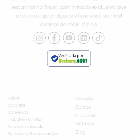
espanhol no Brasil, com método exclusivo que
acelera o aprendizado e leva você ao nível
avançado mais rápido.
Verificada por
INSTITUCIONAL
A INFLUX
Sobre
Método
Garantia
Cursos
Convênios
Unidades
Trabalhe na inFlux
Notícias
Fale com a Escola
Blog
Fale com a Franqueadora