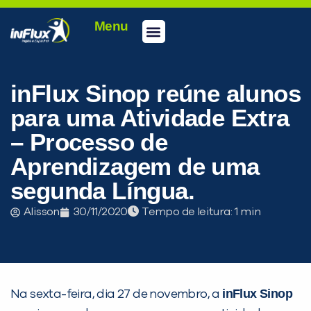
Menu
Conheça a inFlux
Testes e Certificações
Fale Conosco
Portal do aluno
inFlux Climber
Seja um franqueado
inFlux Sinop reúne alunos
para uma Atividade Extra
– Processo de
Aprendizagem de uma
segunda Língua.
Alisson
30/11/2020
Tempo de leitura:
PEÇA UMA DEMONSTRAÇÃO DE MÉTODO
inFlux Sinop
Na sexta-feira, dia 27 de novembro, a
Desculpe!