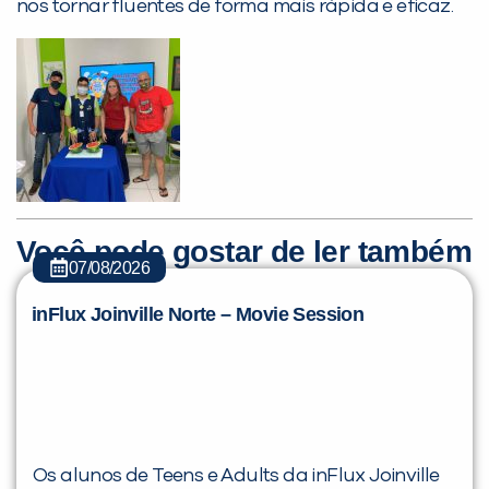
nos tornar fluentes de forma mais rápida e eficaz.
Você é aluno inFlux?
Sim
Não
Você pode gostar de ler também
07/08/2026
inFlux Joinville Norte – Movie Session
VOLTAR
Os alunos de Teens e Adults da inFlux Joinville