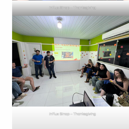
inFlux Sinop – Thanksgiving
inFlux Sinop – Thanksgiving