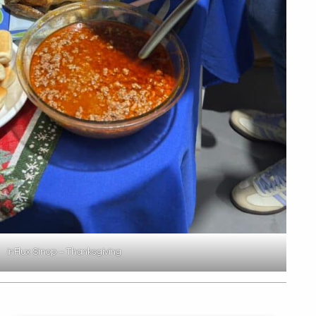
inFlux Sinop – Thanksgiving
PEÇA UMA DEMONSTRAÇÃO DE MÉTODO