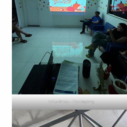
inFlux Sinop – Thanksgiving