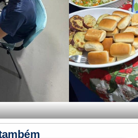
r também