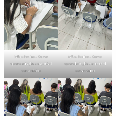
inFlux Sorriso – Como
inFlux Sorriso – Como
aprender inglês e espanhol
aprender inglês e espanhol
com música
com música