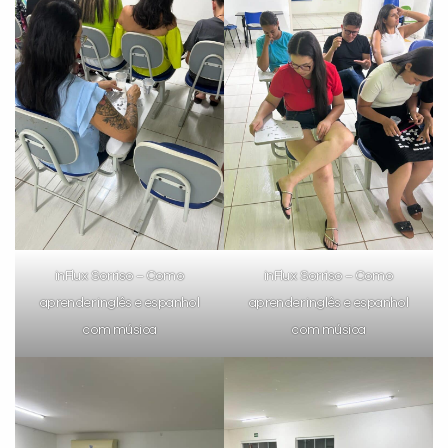
inFlux Sorriso – Como
inFlux Sorriso – Como
aprender inglês e espanhol
aprender inglês e espanhol
com música
com música