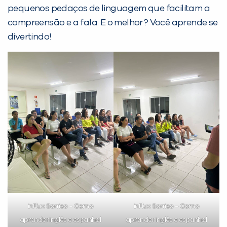
pequenos pedaços de linguagem que facilitam a
compreensão e a fala. E o melhor? Você aprende se
divertindo!
PEÇA UMA DEMONSTRAÇÃO DE MÉTODO
Desculpe!
Não encontramos nenhuma unidade
inFlux nesta cidade ou bairro que
você digitou.
inFlux Sorriso – Como
inFlux Sorriso – Como
aprender inglês e espanhol
aprender inglês e espanhol