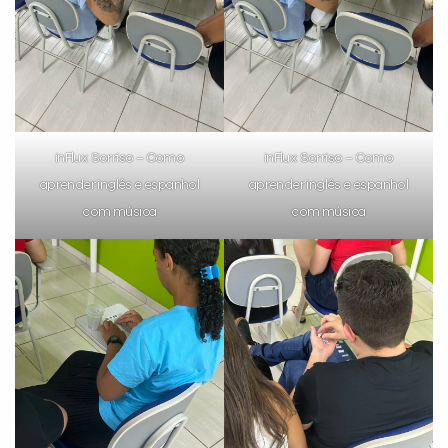
inFlux Sorriso – Como
inFlux Sorriso – Como
aprender inglês e espanhol
aprender inglês e espanhol
com música
com música