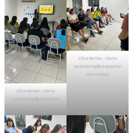
inFlux Sorriso – Como
aprender inglês e espanhol
com música
inFlux Sorriso – Como
aprender inglês e espanhol
com música