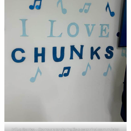
inFlux Sorriso – Como aprender inglês e espanhol com música