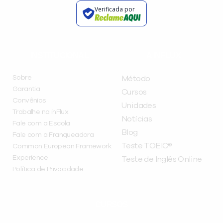
Verificada por
INSTITUCIONAL
A INFLUX
Sobre
Método
Garantia
Cursos
Convênios
Unidades
Trabalhe na inFlux
Notícias
Fale com a Escola
Blog
Fale com a Franqueadora
Teste TOEIC®
Common European Framework
Experience
Teste de Inglês Online
Política de Privacidade
CURSOS