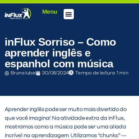
Menu
Conheça a inFlux
Testes e Certificações
Fale Conosco
Portal do aluno
inFlux Climber
Seja um franqueado
inFlux Sorriso – Como
aprender inglês e
espanhol com música
Bruna Iubel
30/08/2024
Tempo de leitura:
Aprender inglês pode ser muito mais divertido do
que você imagina! Na atividade extra da inFlux,
mostramos como a música pode ser uma aliada
incrível na aprendizagem. Utilizamos “chunks” —