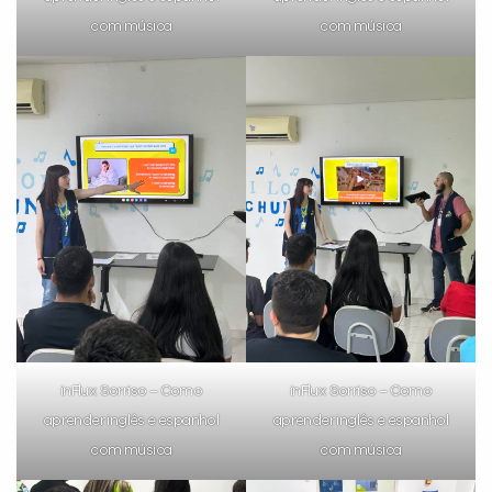
com música
com música
inFlux Sorriso – Como
inFlux Sorriso – Como
aprender inglês e espanhol
aprender inglês e espanhol
com música
com música