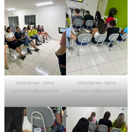
VOLTAR
inFlux Sorriso – Como
inFlux Sorriso – Como
aprender inglês e espanhol
aprender inglês e espanhol
com música
com música