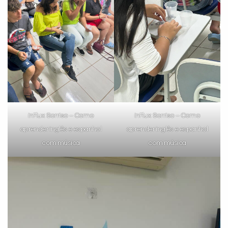
inFlux Sorriso – Como
inFlux Sorriso – Como
aprender inglês e espanhol
aprender inglês e espanhol
com música
com música