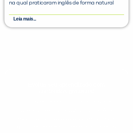
na qual praticaram inglês de forma natural
Leia mais...
Evolua seu aprendizado com
conteúdos gratuitos!
Cadastre-se e receba conteúdos que
aceleram seu aprendizado de inglês e
espanhol, com dicas práticas e materiais
gratuitos para evoluir no idioma todos os