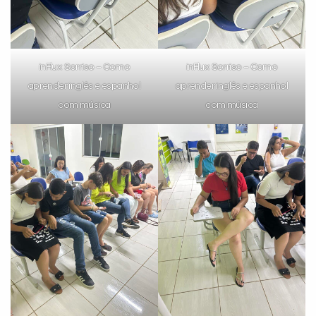
inFlux Sorriso – Como
inFlux Sorriso – Como
aprender inglês e espanhol
aprender inglês e espanhol
com música
com música