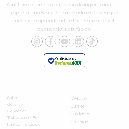
A inFlux é referência em curso de inglês e curso de
espanhol no Brasil, com método exclusivo que
acelera o aprendizado e leva você ao nível
avançado mais rápido.
Verificada por
INSTITUCIONAL
A INFLUX
Sobre
Método
Garantia
Cursos
Convênios
Unidades
Trabalhe na inFlux
Notícias
Fale com a Escola