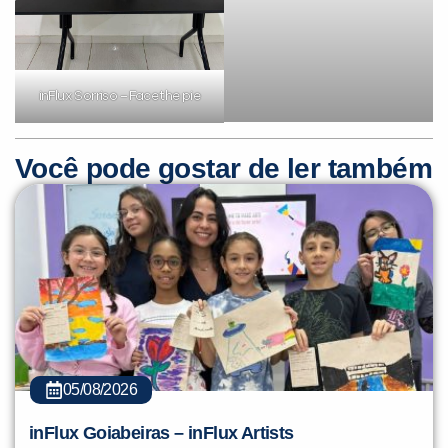
inFlux Sorriso – Face the pie
Você pode gostar de ler também
05/08/2026
inFlux Goiabeiras – inFlux Artists