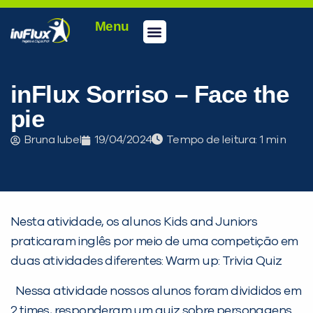
Menu
Conheça a inFlux
Testes e Certificações
Fale Conosco
Portal do aluno
inFlux Climber
Seja um franqueado
inFlux Sorriso – Face the
pie
Bruna Iubel
19/04/2024
Tempo de leitura:
Nesta atividade, os alunos Kids and Juniors
praticaram inglês por meio de uma competição em
duas atividades diferentes: Warm up: Trivia Quiz
Nessa atividade nossos alunos foram divididos em
2 times, responderam um quiz sobre personagens