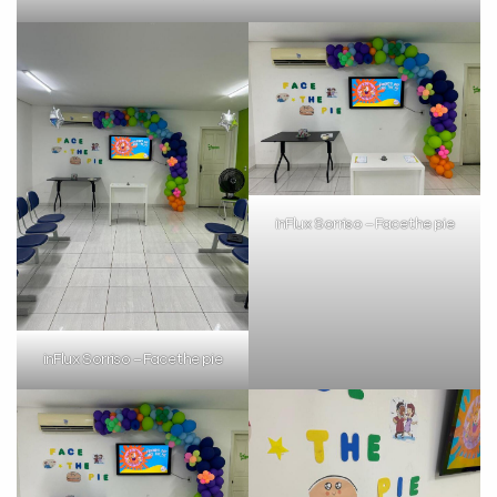
Você é aluno inFlux?
Sim
Não
inFlux Sorriso – Face the pie
VOLTAR
inFlux Sorriso – Face the pie