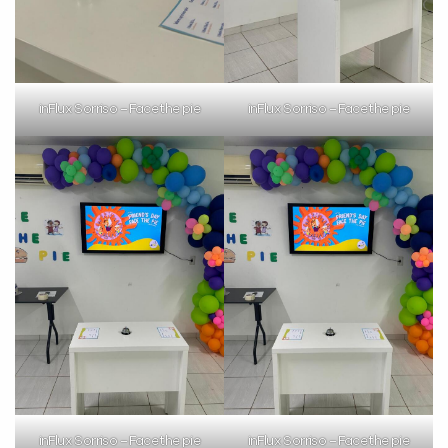
inFlux nesta cidade ou bairro que
você digitou.
inFlux Sorriso – Face the pie
inFlux Sorriso – Face the pie
Preencha com seus dados abaixo e
já vamos te colocar em contato
com a
:
inFlux Sorriso – Face the pie
inFlux Sorriso – Face the pie