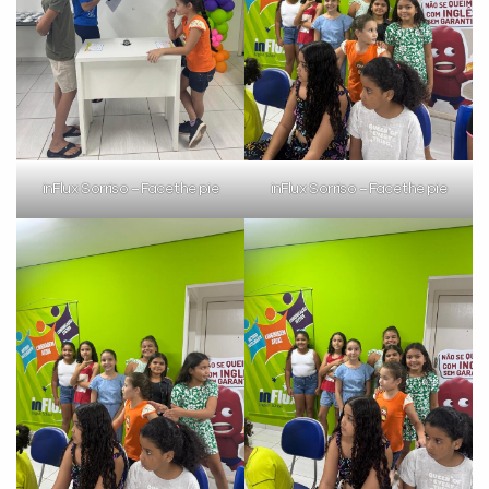
inFlux Sorriso – Face the pie
inFlux Sorriso – Face the pie