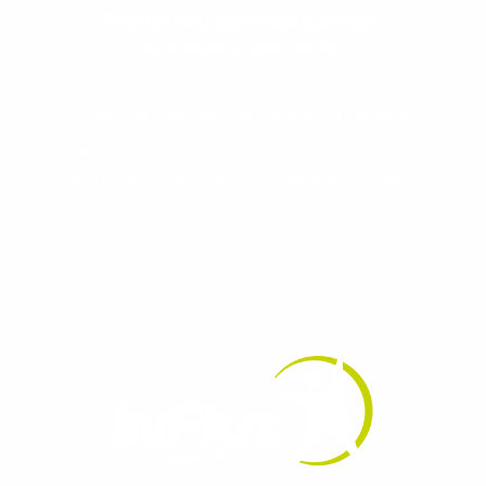
Evolua seu aprendizado com
conteúdos gratuitos!
Cadastre-se e receba conteúdos que
aceleram seu aprendizado de inglês e
espanhol, com dicas práticas e materiais
gratuitos para evoluir no idioma todos os
dias.