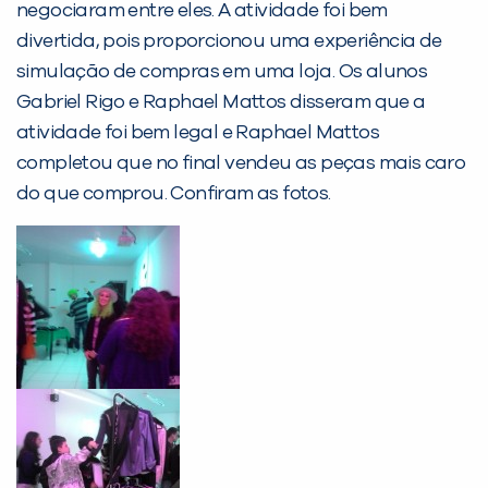
negociaram entre eles. A atividade foi bem
PEÇA UMA DEMONSTRAÇÃO DE MÉTODO
divertida, pois proporcionou uma experiência de
simulação de compras em uma loja. Os alunos
Gabriel Rigo e Raphael Mattos disseram que a
Desculpe!
atividade foi bem legal e Raphael Mattos
Não encontramos nenhuma unidade
completou que no final vendeu as peças mais caro
inFlux nesta cidade ou bairro que
do que comprou. Confiram as fotos.
você digitou.
Preencha com seus dados abaixo e