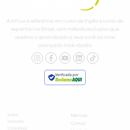
A inFlux é referência em curso de inglês e curso de
espanhol no Brasil, com método exclusivo que
acelera o aprendizado e leva você ao nível
avançado mais rápido.
Verificada por
INSTITUCIONAL
A INFLUX
Sobre
Método
Garantia
Cursos
Convênios