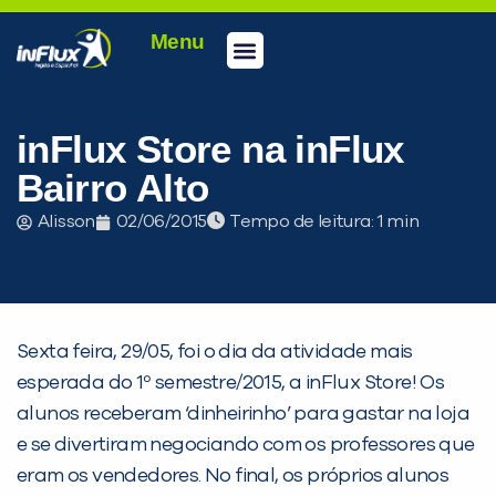
Menu
Conheça a inFlux
Testes e Certificações
Fale Conosco
Portal do aluno
inFlux Climber
Seja um franqueado
inFlux Store na inFlux
Bairro Alto
Alisson
02/06/2015
Tempo de leitura:
Sexta feira, 29/05, foi o dia da atividade mais
esperada do 1º semestre/2015, a inFlux Store! Os
alunos receberam ‘dinheirinho’ para gastar na loja
e se divertiram negociando com os professores que
eram os vendedores. No final, os próprios alunos