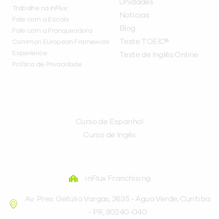
Unidades
Trabalhe na inFlux
Notícias
Fale com a Escola
Blog
Fale com a Franqueadora
Teste TOEIC®
Common European Framework
Experience
Teste de Inglês Online
Política de Privacidade
CURSOS
Curso de Espanhol
Curso de Ingês
FRANQUEADORA
inFlux Franchising
Av. Pres. Getúlio Vargas, 2635 - Água Verde, Curitiba
- PR, 80240-040