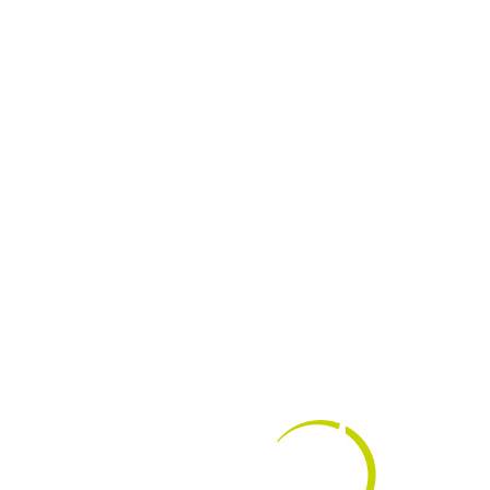
Evolua seu aprendizado com
conteúdos gratuitos!
Cadastre-se e receba conteúdos que
aceleram seu aprendizado de inglês e
espanhol, com dicas práticas e materiais
gratuitos para evoluir no idioma todos os
dias.