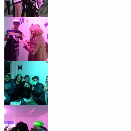
já vamos te colocar em contato
com a
:
Você é aluno inFlux?
Sim
Não