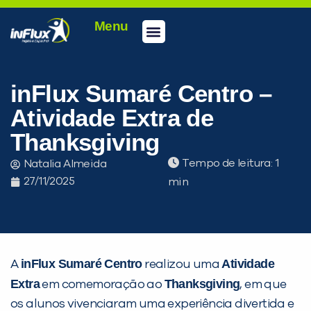
Menu
Conheça a inFlux
Testes e Certificações
Fale Conosco
Portal do aluno
inFlux Climber
Seja um franqueado
inFlux Sumaré Centro –
Atividade Extra de
Thanksgiving
Tempo de leitura:
Natalia Almeida
27/11/2025
inFlux Sumaré Centro
Atividade
A
realizou uma
PEÇA UMA DEMONSTRAÇÃO DE MÉTODO
Extra
Thanksgiving
em comemoração ao
, em que
os alunos vivenciaram uma experiência divertida e