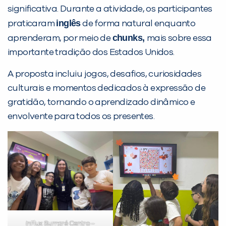
significativa. Durante a atividade, os participantes
Desculpe!
inglês
praticaram
de forma natural enquanto
Não encontramos nenhuma unidade
chunks,
aprenderam, por meio de
mais sobre essa
inFlux nesta cidade ou bairro que
importante tradição dos Estados Unidos.
você digitou.
A proposta incluiu jogos, desafios, curiosidades
culturais e momentos dedicados à expressão de
gratidão, tornando o aprendizado dinâmico e
envolvente para todos os presentes.
Preencha com seus dados abaixo e
já vamos te colocar em contato
com a
:
inFlux Sumaré Centro –