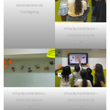
Atividade Extra de
Thanksgiving
inFlux Sumaré Centro –
Atividade Extra de
Thanksgiving
Você é aluno inFlux?
Sim
Não
inFlux Sumaré Centro –
inFlux Sumaré Centro –
VOLTAR
Atividade Extra de
Atividade Extra de
Thanksgiving
Thanksgiving