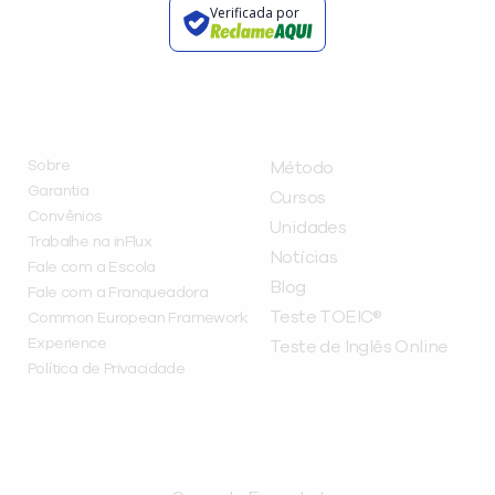
Verificada por
INSTITUCIONAL
A INFLUX
Sobre
Método
Garantia
Cursos
Convênios
Unidades
Trabalhe na inFlux
Notícias
Fale com a Escola
Blog
Fale com a Franqueadora
Teste TOEIC®
Common European Framework
Experience
Teste de Inglês Online
Política de Privacidade
CURSOS