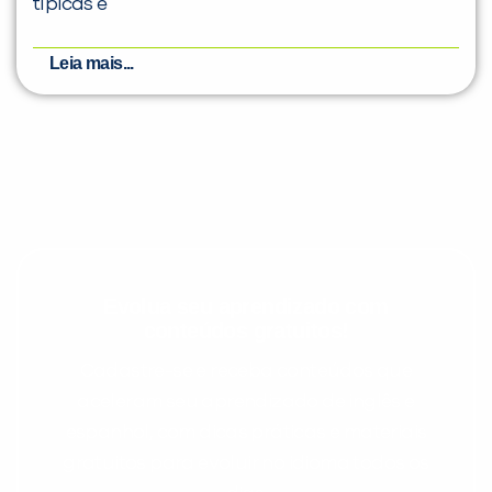
típicas e
Leia mais...
Evolua seu aprendizado com
conteúdos gratuitos!
Cadastre-se e receba conteúdos que
aceleram seu aprendizado de inglês e
espanhol, com dicas práticas e materiais
gratuitos para evoluir no idioma todos os