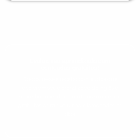
Evolua seu aprendizado com
conteúdos gratuitos!
Cadastre-se e receba conteúdos que
aceleram seu aprendizado de inglês e
espanhol, com dicas práticas e materiais
gratuitos para evoluir no idioma todos os
dias.