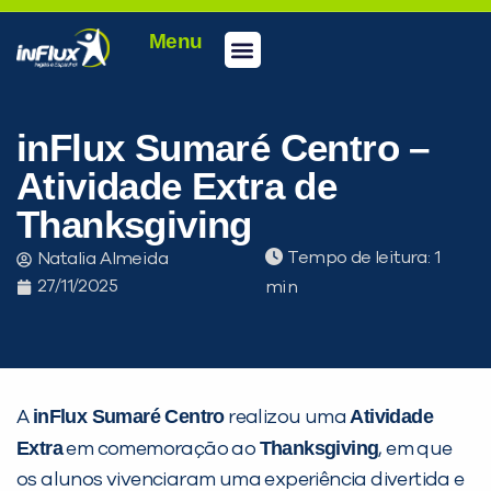
Menu
Conheça a inFlux
Testes e Certificações
Fale Conosco
Portal do aluno
inFlux Climber
Seja um franqueado
inFlux Sumaré Centro –
Atividade Extra de
Thanksgiving
Tempo de leitura:
Natalia Almeida
27/11/2025
inFlux Sumaré Centro
Atividade
A
realizou uma
PEÇA UMA DEMONSTRAÇÃO DE MÉTODO
Extra
Thanksgiving
em comemoração ao
, em que
os alunos vivenciaram uma experiência divertida e