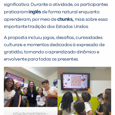
significativa. Durante a atividade, os participantes
Desculpe!
inglês
praticaram
de forma natural enquanto
Não encontramos nenhuma unidade
chunks,
aprenderam, por meio de
mais sobre essa
inFlux nesta cidade ou bairro que
importante tradição dos Estados Unidos.
você digitou.
A proposta incluiu jogos, desafios, curiosidades
culturais e momentos dedicados à expressão de
gratidão, tornando o aprendizado dinâmico e
envolvente para todos os presentes.
Preencha com seus dados abaixo e
já vamos te colocar em contato
com a
:
inFlux Sumaré Centro –