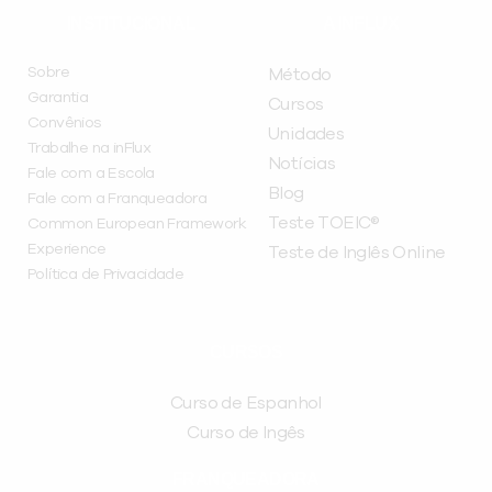
INSTITUCIONAL
A INFLUX
Sobre
Método
Garantia
Cursos
Convênios
Unidades
Trabalhe na inFlux
Notícias
Fale com a Escola
Blog
Fale com a Franqueadora
Teste TOEIC®
Common European Framework
Experience
Teste de Inglês Online
Política de Privacidade
CURSOS
Curso de Espanhol
Curso de Ingês
FRANQUEADORA