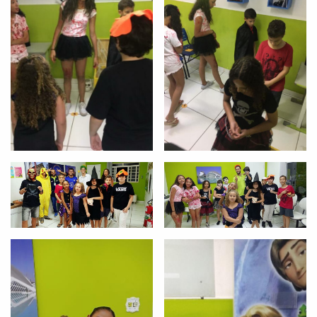
já vamos te colocar em contato
com a
:
Você é aluno inFlux?
Sim
Não