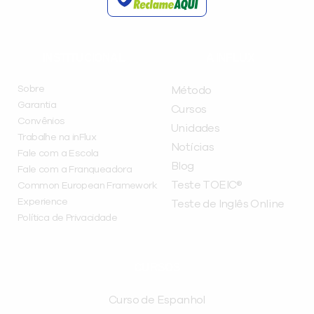
INSTITUCIONAL
A INFLUX
Sobre
Método
Garantia
Cursos
Convênios
Unidades
Trabalhe na inFlux
Notícias
Fale com a Escola
Blog
Fale com a Franqueadora
Teste TOEIC®
Common European Framework
Experience
Teste de Inglês Online
Política de Privacidade
CURSOS
Curso de Espanhol