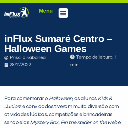
Menu
Conheça a inFlux
Testes e Certificações
Fale Conosco
Portal do aluno
inFlux Climber
Seja um franqueado
inFlux Sumaré Centro –
Halloween Games
Tempo de leitura:
Priscila Rabanéa
28/11/2022
Para comemorar o
Halloween
, os alunos
Kids &
Juniors
e convidados tiveram muita diversão com
atividades lúdicas, competições e brincadeiras
sendo elas
Mystery Box
,
Pin the spider on
the web
e