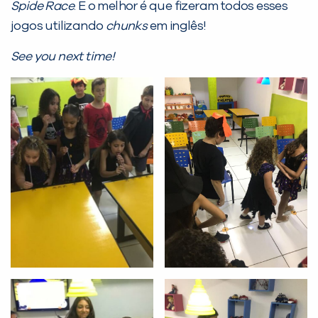
Spide Race
. E o melhor é que fizeram todos esses
PEÇA UMA DEMONSTRAÇÃO DE MÉTODO
jogos utilizando
chunks
em inglês!
See you next time!
Desculpe!
Não encontramos nenhuma unidade
inFlux nesta cidade ou bairro que
você digitou.
Preencha com seus dados abaixo e