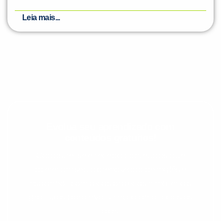
Leia mais...
Evolua seu aprendizado com
conteúdos gratuitos!
Cadastre-se e receba conteúdos que
aceleram seu aprendizado de inglês e
espanhol, com dicas práticas e materiais
gratuitos para evoluir no idioma todos os
dias.