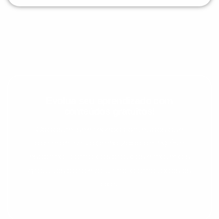
Evolua seu aprendizado com
conteúdos gratuitos!
Cadastre-se e receba conteúdos que
aceleram seu aprendizado de inglês e
espanhol, com dicas práticas e materiais
gratuitos para evoluir no idioma todos os
dias.