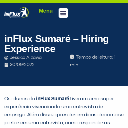
Menu
Conheça a inFlux
Testes e Certificações
Fale Conosco
Portal do aluno
inFlux Climber
Seja um franqueado
inFlux Sumaré – Hiring
Experience
Tempo de leitura:
Jessica Aizawa
30/09/2022
inFlux
Sumaré
Os alunos da
tiveram uma super
PEÇA UMA DEMONSTRAÇÃO DE MÉTODO
experiência vivenciando uma entrevista de
emprego. Além disso, aprenderam dicas de como se
portar em uma entrevista, como responder as
Desculpe!