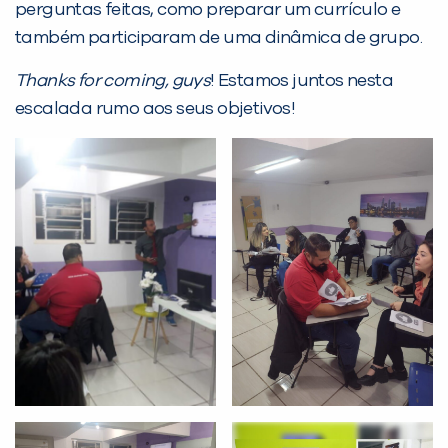
perguntas feitas, como preparar um currículo e
Não encontramos nenhuma unidade
também participaram de uma dinâmica de grupo.
inFlux nesta cidade ou bairro que
Thanks for coming, guys
! Estamos juntos nesta
você digitou.
escalada rumo aos seus objetivos!
Preencha com seus dados abaixo e
já vamos te colocar em contato
com a
: