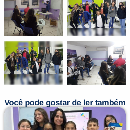
Você é aluno inFlux?
Sim
Não
Você pode gostar de ler também
VOLTAR