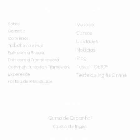
INSTITUCIONAL
A INFLUX
Sobre
Método
Garantia
Cursos
Convênios
Unidades
Trabalhe na inFlux
Notícias
Fale com a Escola
Blog
Fale com a Franqueadora
Teste TOEIC®
Common European Framework
Experience
Teste de Inglês Online
Política de Privacidade
CURSOS
Curso de Espanhol
Curso de Ingês
FRANQUEADORA