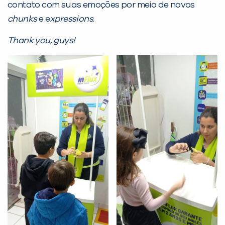
contato com suas emoções por meio de novos
chunks
e e
xpressions
.
Desculpe!
Thank you, guys!
Não encontramos nenhuma unidade
inFlux nesta cidade ou bairro que
você digitou.
Preencha com seus dados abaixo e
já vamos te colocar em contato