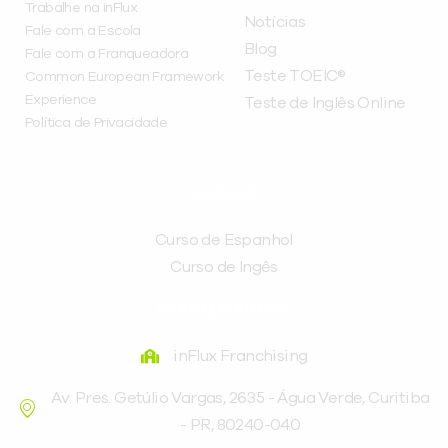
Trabalhe na inFlux
Notícias
Fale com a Escola
Blog
Fale com a Franqueadora
Teste TOEIC®
Common European Framework
Experience
Teste de Inglês Online
Política de Privacidade
CURSOS
Curso de Espanhol
Curso de Ingês
FRANQUEADORA
inFlux Franchising
Av. Pres. Getúlio Vargas, 2635 - Água Verde, Curitiba
- PR, 80240-040