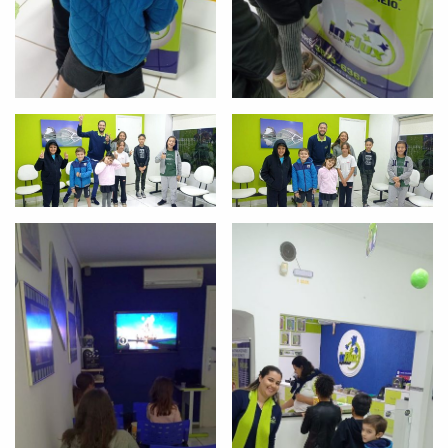
com a
:
Você é aluno inFlux?
Sim
Não
VOLTAR