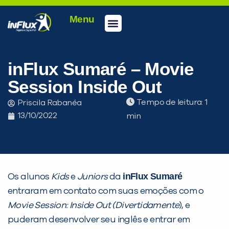
Menu
Conheça a inFlux
Testes e Certificações
Fale Conosco
Portal do aluno
inFlux Climber
Seja um franqueado
inFlux Sumaré – Movie
Session Inside Out
Tempo de leitura:
Priscila Rabanéa
13/10/2022
inFlux Sumaré
Os alunos
Kids
e
Juniors
da
entraram em contato com suas emoções com o
Movie Session: Inside Out (Divertidamente
), e
puderam desenvolver seu inglês e entrar em
PEÇA UMA DEMONSTRAÇÃO DE MÉTODO