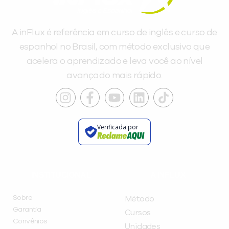
A inFlux é referência em curso de inglês e curso de
espanhol no Brasil, com método exclusivo que
acelera o aprendizado e leva você ao nível
avançado mais rápido.
Verificada por
INSTITUCIONAL
A INFLUX
Sobre
Método
Garantia
Cursos
Convênios
Unidades