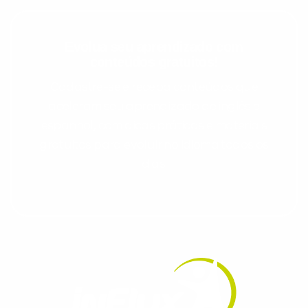
Evolua seu aprendizado com
conteúdos gratuitos!
Cadastre-se e receba conteúdos que
aceleram seu aprendizado de inglês e
espanhol, com dicas práticas e materiais
gratuitos para evoluir no idioma todos os
dias.