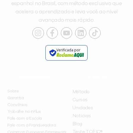
espanhol no Brasil, com método exclusivo que
acelera o aprendizado e leva você ao nível
avançado mais rápido.
Verificada por
INSTITUCIONAL
A INFLUX
Sobre
Método
Garantia
Cursos
Convênios
Unidades
Trabalhe na inFlux
Notícias
Fale com a Escola
Blog
Fale com a Franqueadora
Teste TOEIC®
Common European Framework