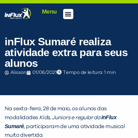
Menu
Conheça a inFlux
Testes e Certificações
Fale Conosco
Portal do aluno
inFlux Climber
Seja um franqueado
inFlux Sumaré realiza
atividade extra para seus
alunos
Alisson
01/06/2021
Tempo de leitura:
Na sexta-feira, 28 de maio, os alunos das
inFlux
modalidades
Kids
,
Junior
s
e regular da
Sumaré
, participaram de uma atividade musical
PEÇA UMA DEMONSTRAÇÃO DE MÉTODO
muito divertida.