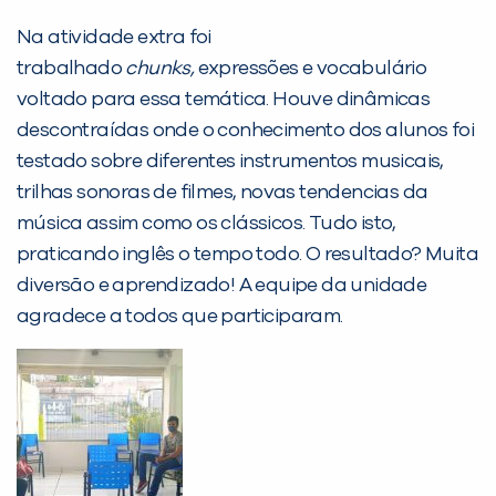
Na atividade extra foi
Desculpe!
trabalhado
chunks
,
expressões e vocabulário
Não encontramos nenhuma unidade
voltado para essa temática. Houve dinâmicas
inFlux nesta cidade ou bairro que
descontraídas onde o conhecimento dos alunos foi
você digitou.
testado sobre diferentes instrumentos musicais,
trilhas sonoras de filmes, novas tendencias da
música assim como os clássicos. Tudo isto,
praticando inglês o tempo todo. O resultado? Muita
diversão e aprendizado! A equipe da unidade
agradece a todos que participaram.
Preencha com seus dados abaixo e
já vamos te colocar em contato
com a
: