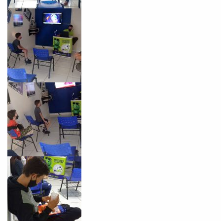
Você é aluno inFlux?
Sim
Não
VOLTAR