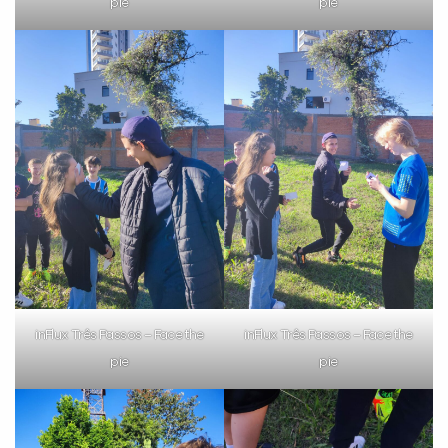
pie
pie
VOLTAR
inFlux Três Passos – Face the
inFlux Três Passos – Face the
pie
pie