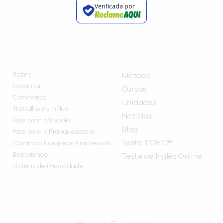
Verificada por
INSTITUCIONAL
A INFLUX
Sobre
Método
Garantia
Cursos
Convênios
Unidades
Trabalhe na inFlux
Notícias
Fale com a Escola
Blog
Fale com a Franqueadora
Teste TOEIC®
Common European Framework
Experience
Teste de Inglês Online
Política de Privacidade
CURSOS