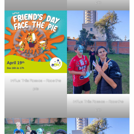
pie
inFlux Três Passos – Face the
pie
inFlux Três Passos – Face the
pie