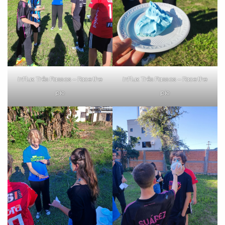
inFlux Três Passos – Face the
inFlux Três Passos – Face the
pie
pie