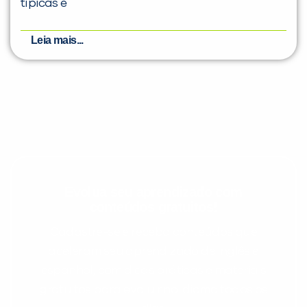
típicas e
Leia mais...
Evolua seu aprendizado com
conteúdos gratuitos!
Cadastre-se e receba conteúdos que
aceleram seu aprendizado de inglês e
espanhol, com dicas práticas e materiais
gratuitos para evoluir no idioma todos os