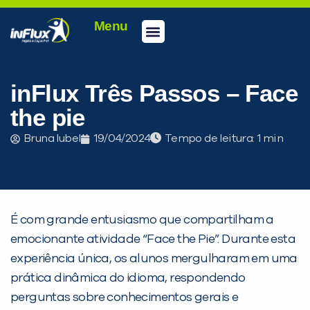
Menu
Conheça a inFlux
Testes e Certificações
Fale Conosco
Portal do aluno
inFlux Climber
Seja um franqueado
inFlux Três Passos – Face
the pie
Bruna Iubel
19/04/2024
Tempo de leitura:
É com grande entusiasmo que compartilham a
emocionante atividade “Face the Pie”. Durante esta
experiência única, os alunos mergulharam em uma
prática dinâmica do idioma, respondendo
perguntas sobre conhecimentos gerais e