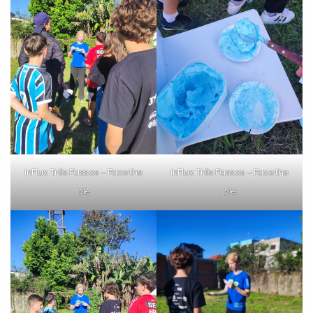
inFlux Três Passos – Face the
inFlux Três Passos – Face the
pie
pie