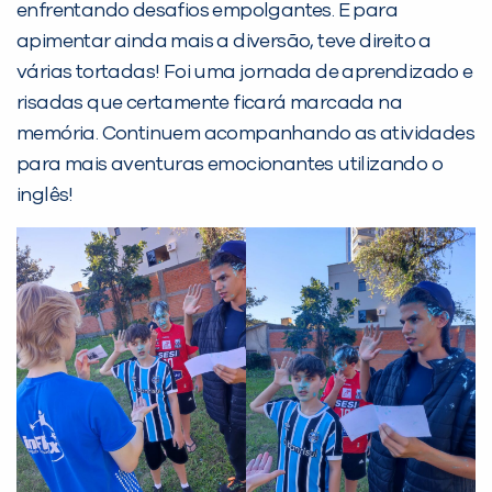
enfrentando desafios empolgantes. E para
apimentar ainda mais a diversão, teve direito a
várias tortadas! Foi uma jornada de aprendizado e
risadas que certamente ficará marcada na
PEÇA UMA DEMONSTRAÇÃO DE MÉTODO
memória. Continuem acompanhando as atividades
para mais aventuras emocionantes utilizando o
inglês!
Desculpe!
Não encontramos nenhuma unidade
inFlux nesta cidade ou bairro que
você digitou.