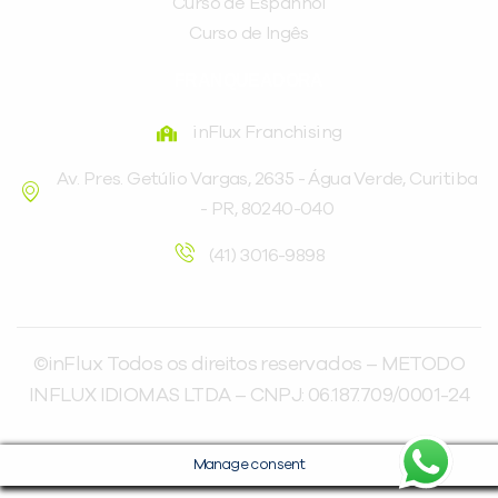
Curso de Espanhol
Curso de Ingês
FRANQUEADORA
inFlux Franchising
Av. Pres. Getúlio Vargas, 2635 - Água Verde, Curitiba
- PR, 80240-040
(41) 3016-9898
©inFlux Todos os direitos reservados – METODO
INFLUX IDIOMAS LTDA – CNPJ: 06.187.709/0001-24
Manage consent