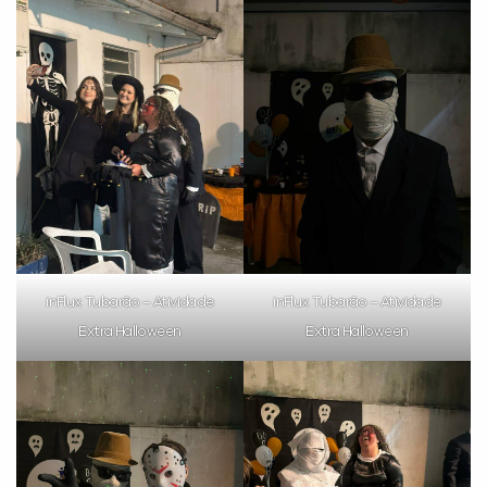
com a
:
Você é aluno inFlux?
inFlux Tubarão – Atividade
inFlux Tubarão – Atividade
Sim
Não
Extra Halloween
Extra Halloween
VOLTAR