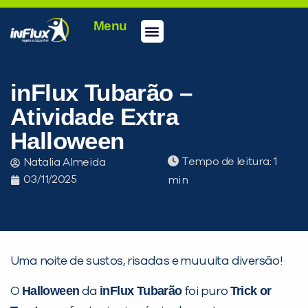
Menu
Conheça a inFlux
Testes e Certificações
Fale Conosco
Portal do aluno
inFlux Climber
Seja um franqueado
inFlux Tubarão –
Atividade Extra
Halloween
Tempo de leitura:
Natalia Almeida
03/11/2025
Uma noite de sustos, risadas e muuuita diversão!
Halloween
inFlux Tubarão
Trick or
O
da
foi puro