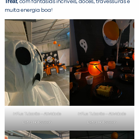
Treat
, com fantasias incríveis, doces, travessuras e
PEÇA UMA DEMONSTRAÇÃO DE MÉTODO
muita energia boa!
Desculpe!
Não encontramos nenhuma unidade
inFlux nesta cidade ou bairro que
você digitou.
inFlux Tubarão – Atividade
inFlux Tubarão – Atividade
Extra Halloween
Extra Halloween
Preencha com seus dados abaixo e
já vamos te colocar em contato