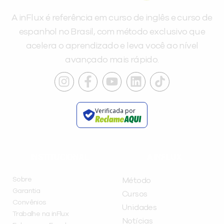
A inFlux é referência em curso de inglês e curso de
espanhol no Brasil, com método exclusivo que
acelera o aprendizado e leva você ao nível
avançado mais rápido.
Verificada por
INSTITUCIONAL
A INFLUX
Sobre
Método
Garantia
Cursos
Convênios
Unidades
Trabalhe na inFlux
Notícias