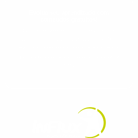
Evolua seu aprendizado com
conteúdos gratuitos!
Cadastre-se e receba conteúdos que
aceleram seu aprendizado de inglês e
espanhol, com dicas práticas e materiais
gratuitos para evoluir no idioma todos os
dias.