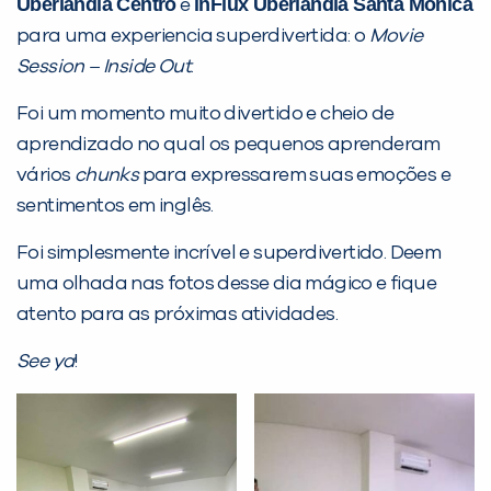
PEÇA UMA DEMONSTRAÇÃO DE MÉTODO
Uberlândia Centro
inFlux Uberlândia Santa Mônica
e
para uma experiencia superdivertida: o
Movie
Session – Inside Out
.
Desculpe!
Não encontramos nenhuma unidade
Foi um momento muito divertido e cheio de
inFlux nesta cidade ou bairro que
aprendizado no qual os pequenos aprenderam
você digitou.
vários
chunks
para expressarem suas emoções e
sentimentos em inglês.
Foi simplesmente incrível e superdivertido. Deem
uma olhada nas fotos desse dia mágico e fique
atento para as próximas atividades.
See ya
!
Preencha com seus dados abaixo e
já vamos te colocar em contato