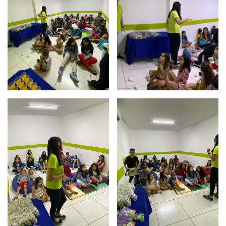
com a
:
Você é aluno inFlux?
Sim
Não
VOLTAR