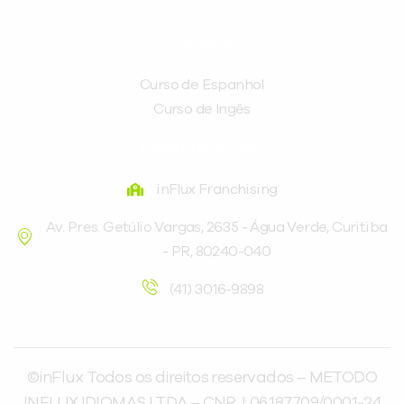
CURSOS
Curso de Espanhol
Curso de Ingês
FRANQUEADORA
inFlux Franchising
Av. Pres. Getúlio Vargas, 2635 - Água Verde, Curitiba
- PR, 80240-040
(41) 3016-9898
©inFlux Todos os direitos reservados – METODO
INFLUX IDIOMAS LTDA – CNPJ: 06.187.709/0001-24