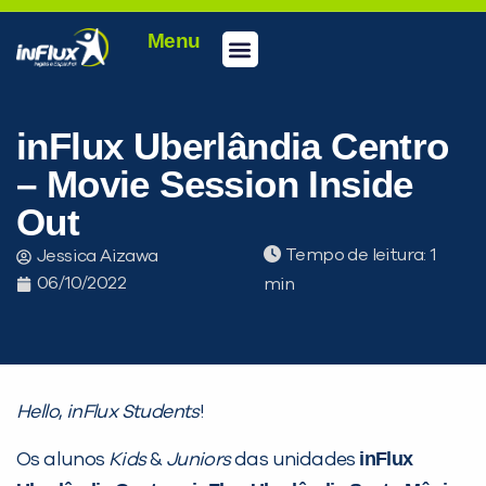
Menu
Conheça a inFlux
Testes e Certificações
Fale Conosco
Portal do aluno
inFlux Climber
Seja um franqueado
inFlux Uberlândia Centro
– Movie Session Inside
Out
Tempo de leitura:
Jessica Aizawa
06/10/2022
Hello
,
inFlux
Students
!
inFlux
Os alunos
Kids
&
Juniors
das unidades