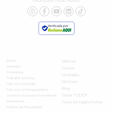
avançado mais rápido.
Verificada por
INSTITUCIONAL
A INFLUX
Sobre
Método
Garantia
Cursos
Convênios
Unidades
Trabalhe na inFlux
Notícias
Fale com a Escola
Blog
Fale com a Franqueadora
Teste TOEIC®
Common European Framework
Experience
Teste de Inglês Online
Política de Privacidade