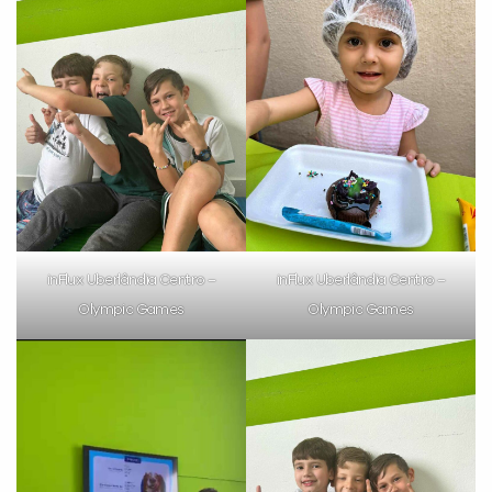
Você é aluno inFlux?
Sim
Não
inFlux Uberlândia Centro –
inFlux Uberlândia Centro –
Olympic Games
Olympic Games
VOLTAR