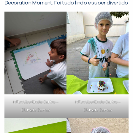
Decoration Moment. Foi tudo lindo e super divertido.
Desculpe!
Não encontramos nenhuma unidade
inFlux nesta cidade ou bairro que
você digitou.
inFlux Uberlândia Centro –
inFlux Uberlândia Centro –
Olympic Games
Olympic Games
Preencha com seus dados abaixo e
já vamos te colocar em contato
com a
: