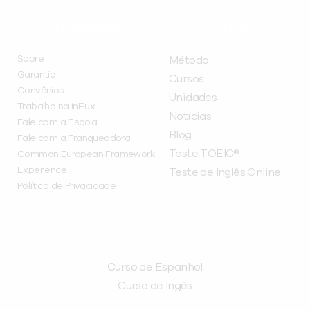
INSTITUCIONAL
A INFLUX
Sobre
Método
Garantia
Cursos
Convênios
Unidades
Trabalhe na inFlux
Notícias
Fale com a Escola
Blog
Fale com a Franqueadora
Teste TOEIC®
Common European Framework
Experience
Teste de Inglês Online
Política de Privacidade
CURSOS
Curso de Espanhol
Curso de Ingês