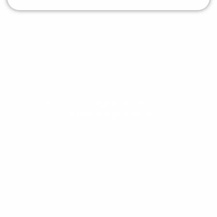
Evolua seu aprendizado com
conteúdos gratuitos!
Cadastre-se e receba conteúdos que
aceleram seu aprendizado de inglês e
espanhol, com dicas práticas e materiais
gratuitos para evoluir no idioma todos os
dias.