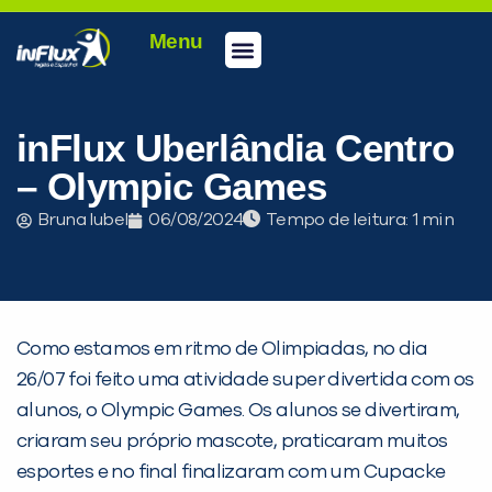
Menu
Conheça a inFlux
Testes e Certificações
Fale Conosco
Portal do aluno
inFlux Climber
Seja um franqueado
inFlux Uberlândia Centro
– Olympic Games
Bruna Iubel
06/08/2024
Tempo de leitura:
Como estamos em ritmo de Olimpiadas, no dia
26/07 foi feito uma atividade super divertida com os
alunos, o Olympic Games. Os alunos se divertiram,
criaram seu próprio mascote, praticaram muitos
PEÇA UMA DEMONSTRAÇÃO DE MÉTODO
esportes e no final finalizaram com um Cupacke