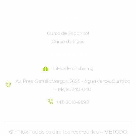
CURSOS
Curso de Espanhol
Curso de Ingês
FRANQUEADORA
inFlux Franchising
Av. Pres. Getúlio Vargas, 2635 - Água Verde, Curitiba
- PR, 80240-040
(41) 3016-9898
©inFlux Todos os direitos reservados – METODO