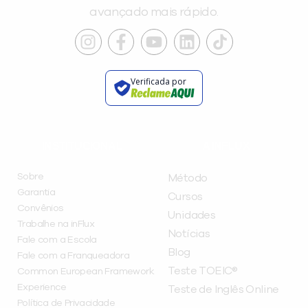
avançado mais rápido.
Verificada por
INSTITUCIONAL
A INFLUX
Sobre
Método
Garantia
Cursos
Convênios
Unidades
Trabalhe na inFlux
Notícias
Fale com a Escola
Blog
Fale com a Franqueadora
Teste TOEIC®
Common European Framework
Experience
Teste de Inglês Online
Política de Privacidade