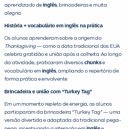
inglês
aprendizado de
, brincadeiras e muita
alegria.
História + vocabulário em inglês na prática
PEÇA UMA DEMONSTRAÇÃO DE MÉTODO
Os alunos aprenderam sobre a origem do
Thanksgiving
— como a data tradicional dos EUA
Desculpe!
celebra gratidão e união após a colheita. Ao longo
Não encontramos nenhuma unidade
chunks
da atividade, praticaram diversos
e
inFlux nesta cidade ou bairro que
inglês
vocabulário em
, ampliando o repertório de
você digitou.
forma prática e envolvente.
Brincadeira e união com “Turkey Tag”
Em um momento repleto de energia, os alunos
participaram da brincadeira “Turkey Tag” — uma
versão divertida e adaptada do tradicional pega-
inglês
pega, incentivando a interação em
e