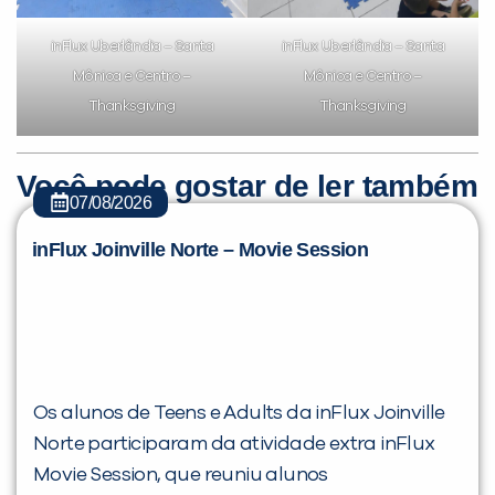
inFlux Uberlândia – Santa
inFlux Uberlândia – Santa
Mônica e Centro –
Mônica e Centro –
Thanksgiving
Thanksgiving
Você pode gostar de ler também
07/08/2026
inFlux Joinville Norte – Movie Session
Os alunos de Teens e Adults da inFlux Joinville
Norte participaram da atividade extra inFlux
Movie Session, que reuniu alunos