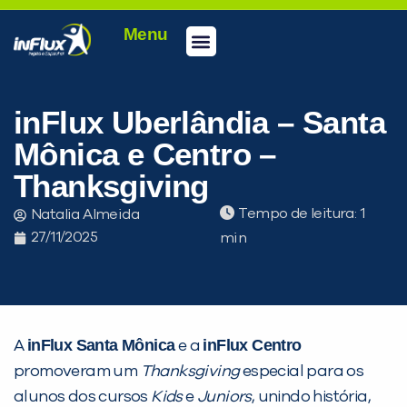
Menu
Conheça a inFlux
Testes e Certificações
Fale Conosco
Portal do aluno
inFlux Climber
Seja um franqueado
inFlux Uberlândia – Santa
Mônica e Centro –
Thanksgiving
Tempo de leitura:
Natalia Almeida
27/11/2025
inFlux Santa Mônica
inFlux Centro
A
e a
promoveram um
Thanksgiving
especial para os
alunos dos cursos
Kids
e
Juniors
, unindo história,