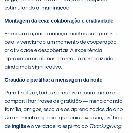
estimulando a imaginação.
Montagem da ceia: colaboração e criatividade
Preencha com seus dados abaixo e
já vamos te colocar em contato
Em seguida, cada criança montou sua própria
com a
:
ceia, vivenciando um momento de cooperação,
criatividade e descobertas. A experiência
aproximou os alunos e tornou o aprendizado
ainda mais significativo.
Gratidão e partilha: a mensagem da noite
Para finalizar, todos se reuniram para jantar e
compartilhar frases de gratidão — mencionando
Você é aluno inFlux?
família, amigos, escola e os aprendizados do ano.
Sim
Não
Um momento especial que uniu diversão, prática
inglês
de
e o verdadeiro espírito do
Thanksgiving
: