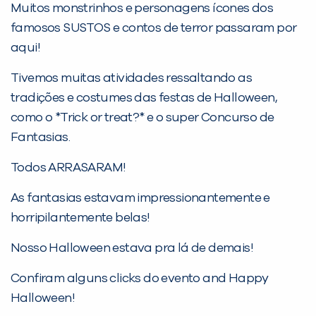
Muitos monstrinhos e personagens ícones dos
Desculpe!
famosos SUSTOS e contos de terror passaram por
Não encontramos nenhuma unidade
aqui!
inFlux nesta cidade ou bairro que
você digitou.
Tivemos muitas atividades ressaltando as
tradições e costumes das festas de Halloween,
como o *Trick or treat?* e o super Concurso de
Fantasias.
Todos ARRASARAM!
As fantasias estavam impressionantemente e
horripilantemente belas!
Nosso Halloween estava pra lá de demais!
Preencha com seus dados abaixo e
já vamos te colocar em contato
Confiram alguns clicks do evento and Happy
com a
:
Halloween!