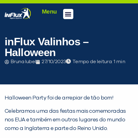
Menu
Conheça a inFlux
Testes e Certificações
Fale Conosco
Portal do aluno
inFlux Climber
Seja um franqueado
inFlux Valinhos –
Halloween
Bruna Iubel
27/10/2023
Tempo de leitura:
Halloween Party foi de arrepiar de tão bom!
Celebramos uma das festas mais comemoradas
nos EUA e também em outros lugares do mundo
PEÇA UMA DEMONSTRAÇÃO DE MÉTODO
como a Inglaterra e parte do Reino Unido.