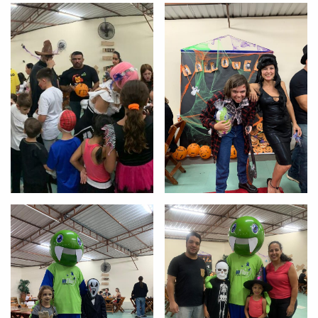
Você é aluno inFlux?
Sim
Não
VOLTAR