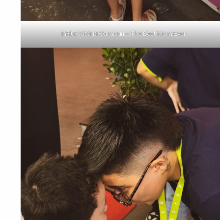
inFlux Vitória Camburi – The Best Mom Ever