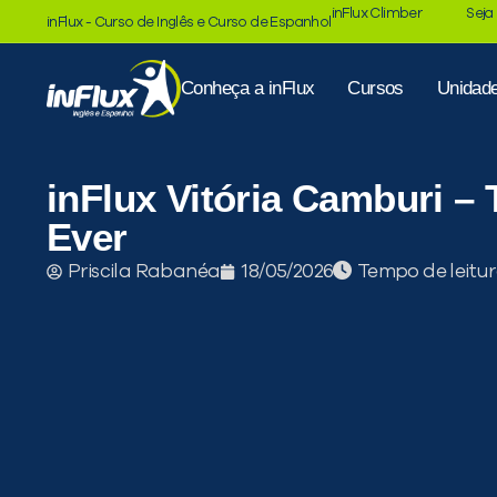
inFlux Climber
Seja
inFlux - Curso de Inglês e Curso de Espanhol
Conheça a inFlux
Cursos
Unidad
inFlux Vitória Camburi –
Ever
Tempo de leitur
Priscila Rabanéa
18/05/2026