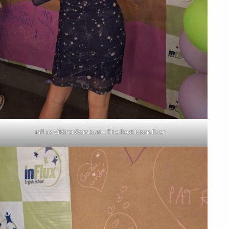
inFlux Vitória Camburi – The Best Mom Ever