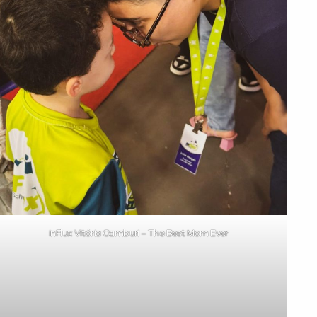
inFlux Vitória Camburi – The Best Mom Ever