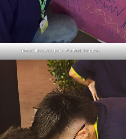
inFlux Vitória Camburi – The Best Mom Ever