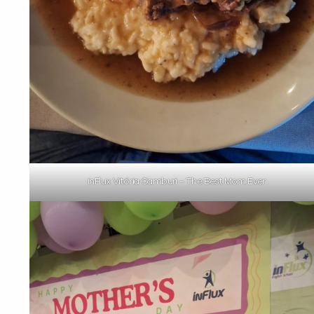
inFlux Vitória Camburi – The Best Mom Ever