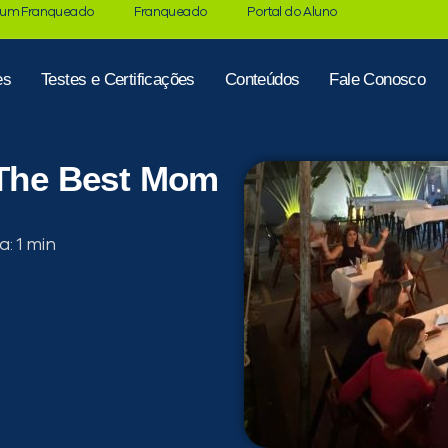
 um Franqueado
Franqueado
Portal do Aluno
es
Testes e Certificações
Conteúdos
Fale Conosco
 The Best Mom
a: