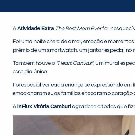
Atividade Extra
A
The Best Mom Ever
foi inesquecív
Foi uma noite cheia de amor, emoção e momentos
prêmio de um smartwatch, um jantar especial no
Também houve o
“Heart Canvas”
, um mural espec
esse dia único.
Foi especial ver cada criança se expressando em
emocionaram suas famílias e tocaram o coração 
inFlux Vitória Camburi
A
agradece a todos que fiz