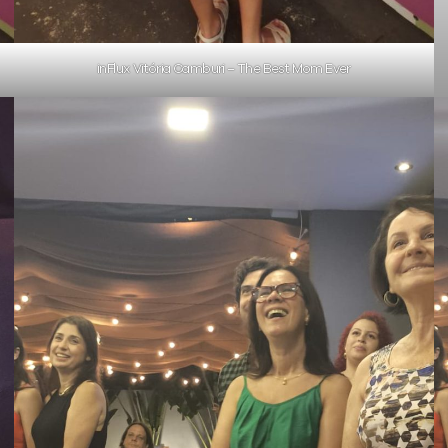
inFlux Vitória Camburi – The Best Mom Ever