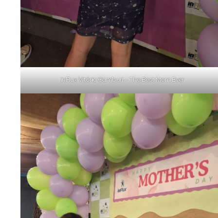
inFlux Vitória Camburi – The Best Mom Ever