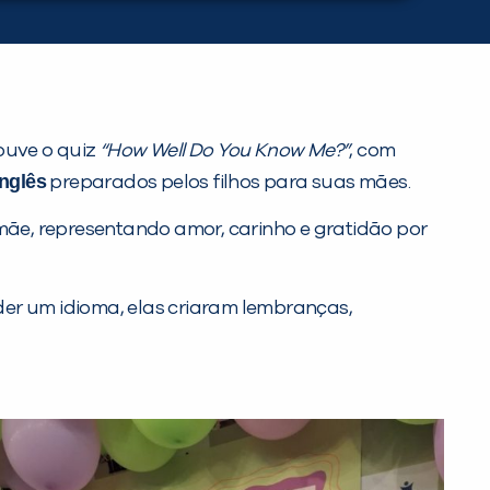
ouve o quiz
“How Well Do You Know Me?”
, com
inglês
preparados pelos filhos para suas mães.
mãe, representando amor, carinho e gratidão por
er um idioma, elas criaram lembranças,