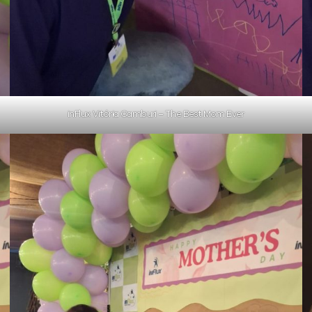
inFlux Vitória Camburi – The Best Mom Ever