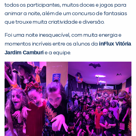
PEÇA UMA DEMONSTRAÇÃO DE MÉTODO
todos os participantes, muitos doces e jogos para
animar a noite, além de um concurso de fantasias
que trouxe muita criatividade e diversão.
Desculpe!
Não encontramos nenhuma unidade
Foi uma noite inesquecível, com muita energia e
inFlux nesta cidade ou bairro que
inFlux Vitória
momentos incríveis entre os alunos da
você digitou.
Jardim Camburi
e a equipe.
Preencha com seus dados abaixo e