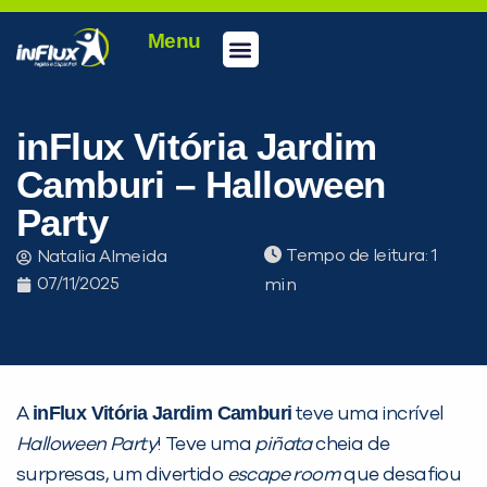
Menu
Conheça a inFlux
Testes e Certificações
Fale Conosco
Portal do aluno
inFlux Climber
Seja um franqueado
inFlux Vitória Jardim
Camburi – Halloween
Party
Tempo de leitura:
Natalia Almeida
07/11/2025
inFlux Vitória Jardim Camburi
A
teve uma incrível
Halloween Party
! Teve uma
piñata
cheia de
surpresas, um divertido
escape room
que desafiou