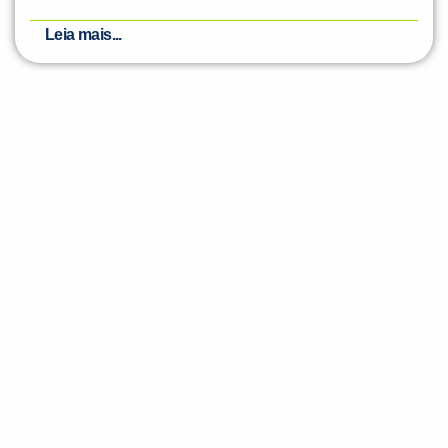
Leia mais...
Evolua seu aprendizado com
conteúdos gratuitos!
Cadastre-se e receba conteúdos que
aceleram seu aprendizado de inglês e
espanhol, com dicas práticas e materiais
gratuitos para evoluir no idioma todos os
dias.