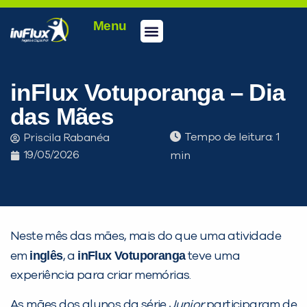
Menu
Conheça a inFlux
Testes e Certificações
Fale Conosco
Portal do aluno
inFlux Climber
Seja um franqueado
inFlux Votuporanga – Dia
das Mães
Tempo de leitura:
Priscila Rabanéa
19/05/2026
Neste mês das mães, mais do que uma atividade
inglês
inFlux Votuporanga
em
, a
teve uma
experiência para criar memórias.
PEÇA UMA DEMONSTRAÇÃO DE MÉTODO
As mães dos alunos da série
Junior
participaram de