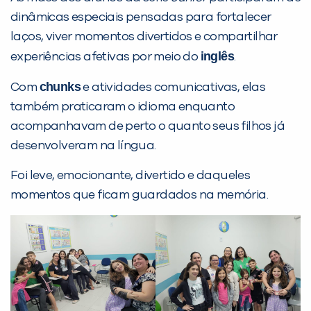
dinâmicas especiais pensadas para fortalecer
laços, viver momentos divertidos e compartilhar
Desculpe!
inglês
experiências afetivas por meio do
.
Não encontramos nenhuma unidade
chunks
inFlux nesta cidade ou bairro que
Com
e atividades comunicativas, elas
você digitou.
também praticaram o idioma enquanto
acompanhavam de perto o quanto seus filhos já
desenvolveram na língua.
Foi leve, emocionante, divertido e daqueles
momentos que ficam guardados na memória.
Preencha com seus dados abaixo e
já vamos te colocar em contato