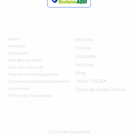
INSTITUCIONAL
A INFLUX
Sobre
Método
Garantia
Cursos
Convênios
Unidades
Trabalhe na inFlux
Notícias
Fale com a Escola
Blog
Fale com a Franqueadora
Teste TOEIC®
Common European Framework
Experience
Teste de Inglês Online
Política de Privacidade
CURSOS
Curso de Espanhol