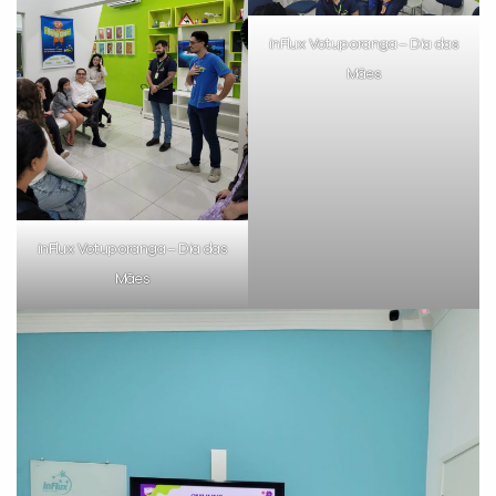
inFlux Votuporanga – Dia das
Mães
inFlux Votuporanga – Dia das
Mães