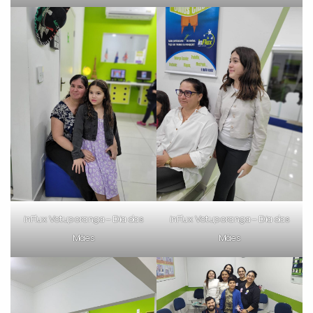
inFlux Votuporanga – Dia das
inFlux Votuporanga – Dia das
Mães
Mães