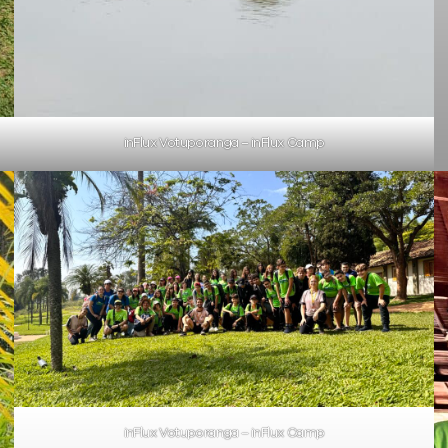
inFlux Votuporanga – inFlux Camp
inFlux Votuporanga – inFlux Camp