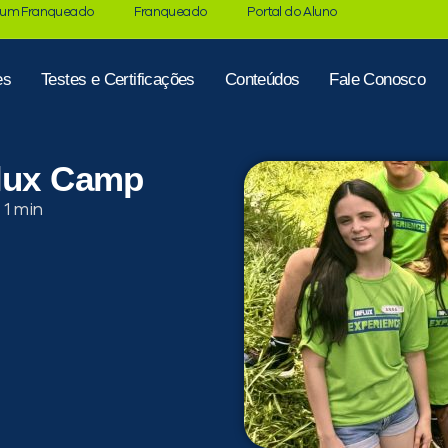
 um Franqueado
Franqueado
Portal do Aluno
es
Testes e Certificações
Conteúdos
Fale Conosco
Flux Camp
: