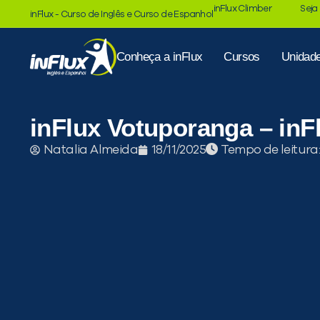
inFlux Climber
Seja
inFlux - Curso de Inglês e Curso de Espanhol
Conheça a inFlux
Cursos
Unidad
inFlux Votuporanga – in
Tempo de leitura
Natalia Almeida
18/11/2025