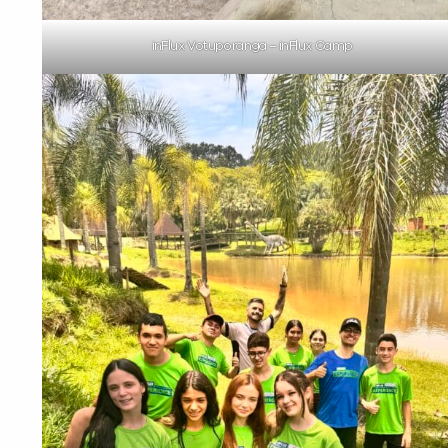
inFlux Votuporanga – inFlux Camp