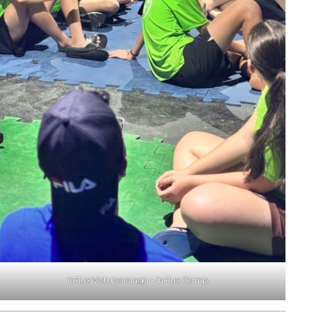
inFlux Votuporanga – inFlux Camp