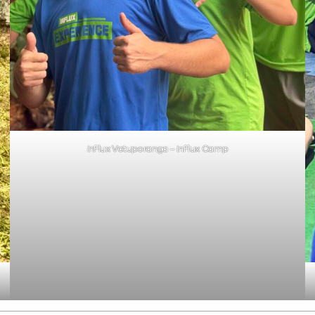
inFlux Votuporanga – inFlux Camp