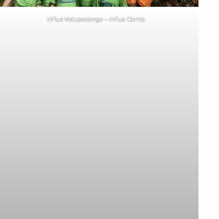
inFlux Votuporanga – inFlux Camp