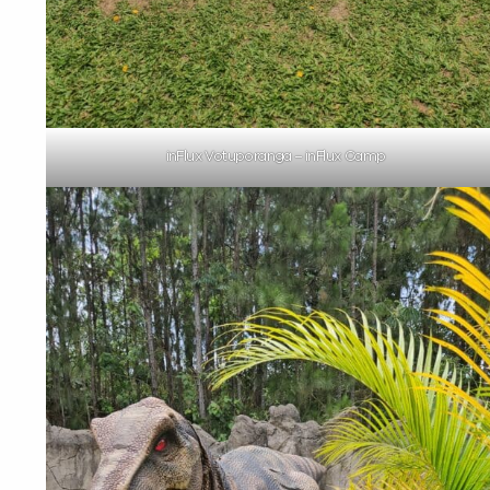
inFlux Votuporanga – inFlux Camp