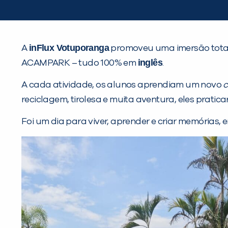
inFlux Votuporanga
A
promoveu uma imersão tota
inglês
ACAMPARK – tudo 100% em
.
A cada atividade, os alunos aprendiam um novo
reciclagem, tirolesa e muita aventura, eles prati
Foi um dia para viver, aprender e criar memórias, 