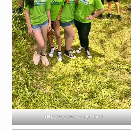
inFlux Votuporanga – inFlux Camp