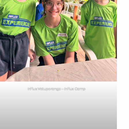
inFlux Votuporanga – inFlux Camp