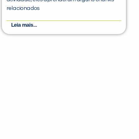
relacionados
Leia mais...
PEÇA UMA DEMONSTRAÇÃO DE MÉTODO
Desculpe!
Não encontramos nenhuma unidade
inFlux nesta cidade ou bairro que
você digitou.
ráticas e materiais gratuitos para