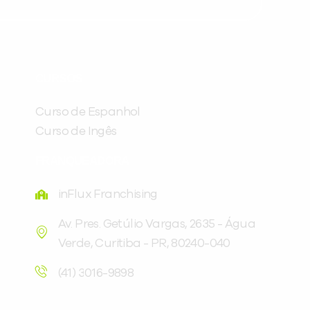
Preencha com seus dados abaixo e
já vamos te colocar em contato
CURSOS
com a
:
Curso de Espanhol
Curso de Ingês
FRANQUEADORA
inFlux Franchising
Av. Pres. Getúlio Vargas, 2635 - Água
Verde, Curitiba - PR, 80240-040
Você é aluno inFlux?
Sim
Não
(41) 3016-9898