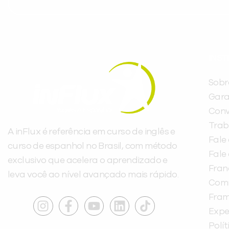
INST
Sobr
Gara
Conv
Trab
A inFlux é referência em curso de inglês e
Fale
curso de espanhol no Brasil, com método
Fale
exclusivo que acelera o aprendizado e
Fra
leva você ao nível avançado mais rápido.
Com
Fra
Expe
Polí