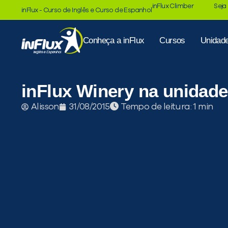
inFlux Climber
Seja
inFlux - Curso de Inglês e Curso de Espanhol
Conheça a inFlux
Cursos
Unidad
inFlux Winery na unidad
Tempo de leitura:
Alisson
31/08/2015