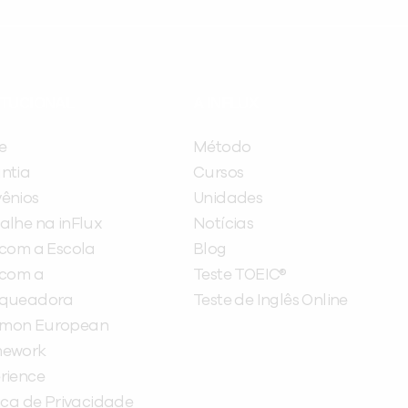
ITUCIONAL
A INFLUX
e
Método
ntia
Cursos
ênios
Unidades
alhe na inFlux
Notícias
 com a Escola
Blog
 com a
Teste TOEIC®
nqueadora
Teste de Inglês Online
mon European
mework
rience
tica de Privacidade