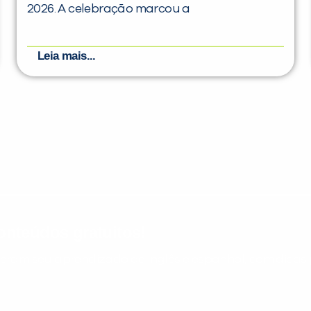
2026. A celebração marcou a
Leia mais...
nteúdos gratuitos!
ram seu aprendizado de inglês e espanhol, com dicas p