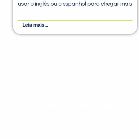
usar o inglês ou o espanhol para chegar mais
Leia mais...
Evolua seu aprendizado com co
Cadastre-se e receba conteúdos que acele
evoluir no idioma todos os dias.