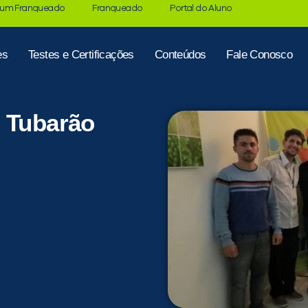
 um Franqueado
Franqueado
Portal do Aluno
es
Testes e Certificações
Conteúdos
Fale Conosco
e Tubarão